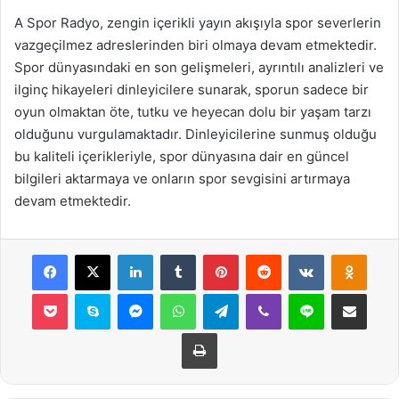
A Spor Radyo, zengin içerikli yayın akışıyla spor severlerin
vazgeçilmez adreslerinden biri olmaya devam etmektedir.
Spor dünyasındaki en son gelişmeleri, ayrıntılı analizleri ve
ilginç hikayeleri dinleyicilere sunarak, sporun sadece bir
oyun olmaktan öte, tutku ve heyecan dolu bir yaşam tarzı
olduğunu vurgulamaktadır. Dinleyicilerine sunmuş olduğu
bu kaliteli içerikleriyle, spor dünyasına dair en güncel
bilgileri aktarmaya ve onların spor sevgisini artırmaya
devam etmektedir.
Facebook
X
LinkedIn
Tumblr
Pinterest
Reddit
VKontakte
Odnok
Pocket
Skype
Messenger
WhatsApp
Telegram
Viber
Line
E-Posta ile payla
Yazdır