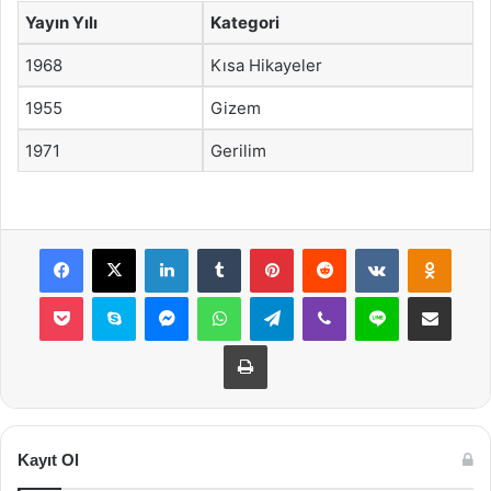
Yayın Yılı
Kategori
1968
Kısa Hikayeler
1955
Gizem
1971
Gerilim
Facebook
X
LinkedIn
Tumblr
Pinterest
Reddit
VKontakte
Odnok
Pocket
Skype
Messenger
WhatsApp
Telegram
Viber
Line
E-Posta ile payla
Yazdır
Kayıt Ol