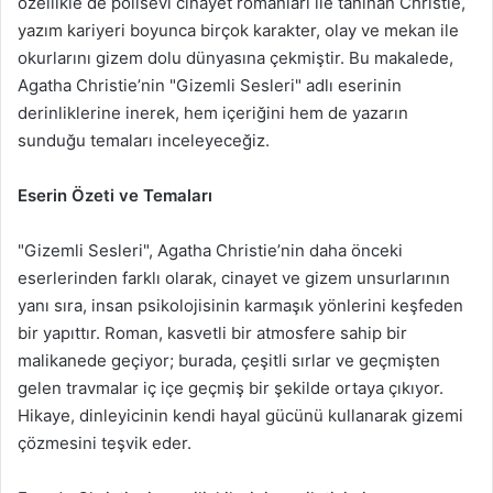
özellikle de polisevi cinayet romanları ile tanınan Christie,
yazım kariyeri boyunca birçok karakter, olay ve mekan ile
okurlarını gizem dolu dünyasına çekmiştir. Bu makalede,
Agatha Christie’nin "Gizemli Sesleri" adlı eserinin
derinliklerine inerek, hem içeriğini hem de yazarın
sunduğu temaları inceleyeceğiz.
Eserin Özeti ve Temaları
"Gizemli Sesleri", Agatha Christie’nin daha önceki
eserlerinden farklı olarak, cinayet ve gizem unsurlarının
yanı sıra, insan psikolojisinin karmaşık yönlerini keşfeden
bir yapıttır. Roman, kasvetli bir atmosfere sahip bir
malikanede geçiyor; burada, çeşitli sırlar ve geçmişten
gelen travmalar iç içe geçmiş bir şekilde ortaya çıkıyor.
Hikaye, dinleyicinin kendi hayal gücünü kullanarak gizemi
çözmesini teşvik eder.