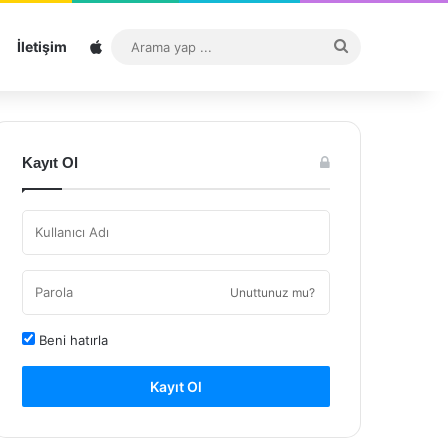
Sitemap
Arama
İletişim
yap
...
Kayıt Ol
Unuttunuz mu?
Beni hatırla
Kayıt Ol