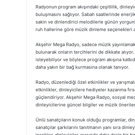
Radyonun program akışındaki çeşitlilik, dinleyic
buluşmasını sağlıyor. Sabah saatlerinde enerji
sakin ve dinlendirici melodilerle günün yorgun
ruh hallerine göre müzik dinleme seçenekleri a
Akşehir Mega Radyo, sadece müzik yayınlamakla
bulunarak onların tercihlerini de dikkate alıyor. 
isteyebiliyor ve böylece program akışına katkıda
daha yakın bir bağ kurmasına olanak tanıyor.
Radyo, düzenlediği özel etkinlikler ve yarışmala
etkinlikler, dinleyicilere hediyeler kazanma fır
güçlendiriyor. Akşehir Mega Radyo, sosyal medy
dinleyicilerine güncel bilgiler ve müzik önerile
Ünlü sanatçıların konuk olduğu programlar, dinl
sanatçılar şarkılarını tanıtmanın yanı sıra dinley
içerikler, dinleyiciler arasında daha derin bir