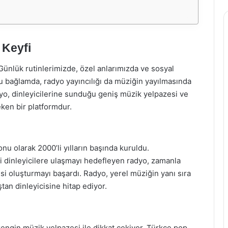
 Keyfi
Günlük rutinlerimizde, özel anlarımızda ve sosyal
Bu bağlamda, radyo yayıncılığı da müziğin yayılmasında
yo, dinleyicilerine sunduğu geniş müzik yelpazesi ve
çeken bir platformdur.
u olarak 2000’li yılların başında kuruldu.
i dinleyicilere ulaşmayı hedefleyen radyo, zamanla
esi oluşturmayı başardı. Radyo, yerel müziğin yanı sıra
tan dinleyicisine hitap ediyor.
ngin müzik yelpazesi ile dikkat çekiyor. Türkçe pop,