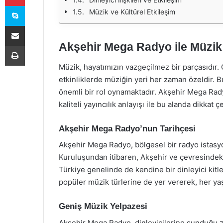
Skype
Müzik ve Kültürel Etkileşim
E-Posta ile paylaş
Akşehir Mega Radyo ile Müzik
Yazdır
Müzik, hayatımızın vazgeçilmez bir parçasıdır. 
etkinliklerde müziğin yeri her zaman özeldir. 
önemli bir rol oynamaktadır. Akşehir Mega Rad
kaliteli yayıncılık anlayışı ile bu alanda dikkat 
Akşehir Mega Radyo’nun Tarihçesi
Akşehir Mega Radyo, bölgesel bir radyo istasyon
Kuruluşundan itibaren, Akşehir ve çevresindek
Türkiye genelinde de kendine bir dinleyici kitl
popüler müzik türlerine de yer vererek, her yaş
Geniş Müzik Yelpazesi
Akşehir Mega Radyo, dinleyicilerine sunduğu ze