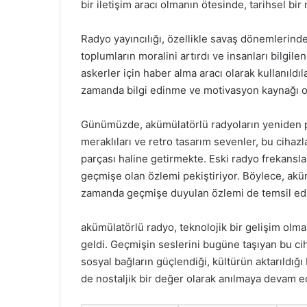
bir iletişim aracı olmanın ötesinde, tarihsel bir
Radyo yayıncılığı, özellikle savaş dönemlerinde k
toplumların moralini artırdı ve insanları bilgil
askerler için haber alma aracı olarak kullanıld
zamanda bilgi edinme ve motivasyon kaynağı o
Günümüzde, akümülatörlü radyoların yeniden p
meraklıları ve retro tasarım sevenler, bu cihaz
parçası haline getirmekte. Eski radyo frekanslar
geçmişe olan özlemi pekiştiriyor. Böylece, akü
zamanda geçmişe duyulan özlemi de temsil edi
akümülatörlü radyo, teknolojik bir gelişim olman
geldi. Geçmişin seslerini bugüne taşıyan bu cih
sosyal bağların güçlendiği, kültürün aktarıldığ
de nostaljik bir değer olarak anılmaya devam e