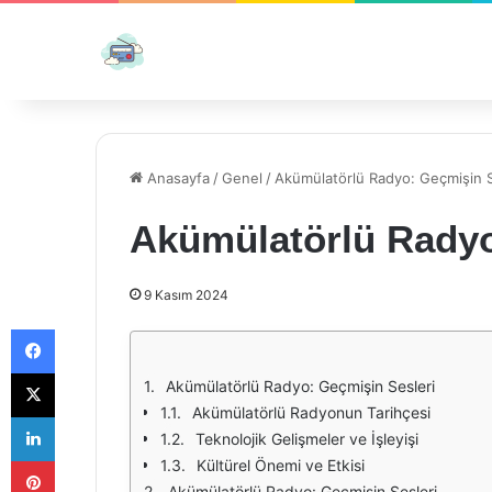
Anasayfa
/
Genel
/
Akümülatörlü Radyo: Geçmişin S
Akümülatörlü Radyo
9 Kasım 2024
Facebook
X
Akümülatörlü Radyo: Geçmişin Sesleri
Akümülatörlü Radyonun Tarihçesi
LinkedIn
Teknolojik Gelişmeler ve İşleyişi
Pinterest
Kültürel Önemi ve Etkisi
Akümülatörlü Radyo: Geçmişin Sesleri