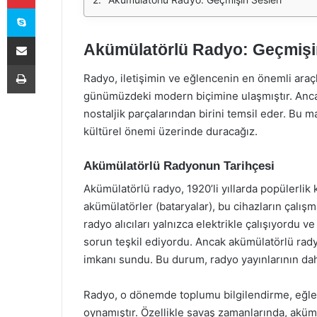
Skype
E-Posta ile paylaş
Akümülatörlü Radyo: Geçmişin
Yazdır
Radyo, iletişimin ve eğlencenin en önemli araç
günümüzdeki modern biçimine ulaşmıştır. Ancak,
nostaljik parçalarından birini temsil eder. Bu 
kültürel önemi üzerinde duracağız.
Akümülatörlü Radyonun Tarihçesi
Akümülatörlü radyo, 1920’li yıllarda popülerlik
akümülatörler (bataryalar), bu cihazların çalışm
radyo alıcıları yalnızca elektrikle çalışıyordu v
sorun teşkil ediyordu. Ancak akümülatörlü radyo
imkanı sundu. Bu durum, radyo yayınlarının dah
Radyo, o dönemde toplumu bilgilendirme, eğlend
oynamıştır. Özellikle savaş zamanlarında, akümü