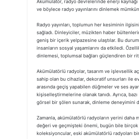
Akümülatör, radyo devrelerinde enerji kaynağı ol
ve böylece radyo yayınlarını dinlemek mümkün 
Radyo yayınları, toplumun her kesiminin ilgisini
sağladı. Dinleyiciler, müzikten haber bültenler
geniş bir içerik yelpazesine ulaştılar. Bu durum
insanların sosyal yaşamlarını da etkiledi. Özell
dinlemesi, toplumsal bağları güçlendiren bir rit
Akümülatörlü radyolar, tasarım ve işlevsellik a
sahip olan bu cihazlar, dekoratif unsurları ile e
arasında geçiş yapabilen düğmeler ve ses ayarla
kişiselleştirmelerine olanak tanıdı. Ayrıca, baz
görsel bir şölen sunarak, dinleme deneyimini da
Zamanla, akümülatörlü radyoların yerini daha mo
değeri ve geçmişteki önemi, bugün bile birçok 
koleksiyoncular, eski akümülatörlü radyoları bi