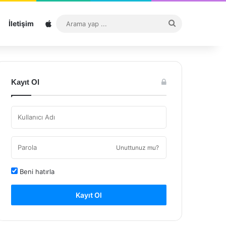
Sitemap
Arama
İletişim
yap
...
Kayıt Ol
Unuttunuz mu?
Beni hatırla
Kayıt Ol