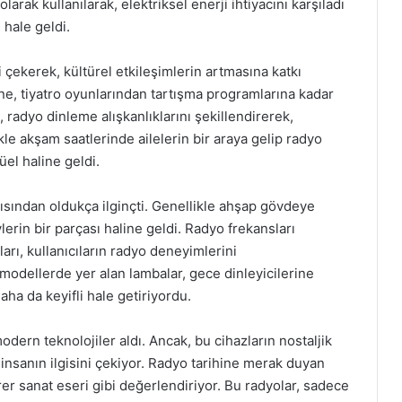
arak kullanılarak, elektriksel enerji ihtiyacını karşıladı
hale geldi.
 çekerek, kültürel etkileşimlerin artmasına katkı
ine, tiyatro oyunlarından tartışma programlarına kadar
, radyo dinleme alışkanlıklarını şekillendirerek,
ikle akşam saatlerinde ailelerin bir araya gelip radyo
üel haline geldi.
çısından oldukça ilginçti. Genellikle ahşap gövdeye
vlerin bir parçası haline geldi. Radyo frekansları
rı, kullanıcıların radyo deneyimlerini
ı modellerde yer alan lambalar, gece dinleyicilerine
ha da keyifli hale getiriyordu.
dern teknolojiler aldı. Ancak, bu cihazların nostaljik
insanın ilgisini çekiyor. Radyo tarihine merak duyan
rer sanat eseri gibi değerlendiriyor. Bu radyolar, sadece