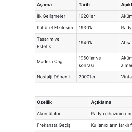
Aşama
Tarih
Açık
İlk Gelişmeler
1920’ler
Akümü
Kültürel Etkileşim
1930’lar
Radyo
Tasarım ve
1940’lar
Ahşap
Estetik
1960’lar ve
Akümü
Modern Çağ
sonrası
almas
Nostalji Dönemi
2000’ler
Vinta
Özellik
Açıklama
Akümülatör
Radyo cihazının ene
Frekansta Geçiş
Kullanıcıların farkl