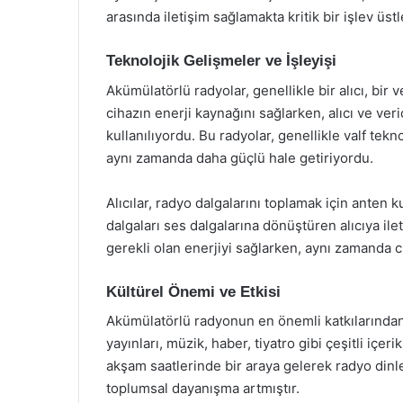
arasında iletişim sağlamakta kritik bir işlev üstl
Teknolojik Gelişmeler ve İşleyişi
Akümülatörlü radyolar, genellikle bir alıcı, bir
cihazın enerji kaynağını sağlarken, alıcı ve ver
kullanılıyordu. Bu radyolar, genellikle valf tek
aynı zamanda daha güçlü hale getiriyordu.
Alıcılar, radyo dalgalarını toplamak için anten 
dalgaları ses dalgalarına dönüştüren alıcıya ile
gerekli olan enerjiyi sağlarken, aynı zamanda cih
Kültürel Önemi ve Etkisi
Akümülatörlü radyonun en önemli katkılarından b
yayınları, müzik, haber, tiyatro gibi çeşitli içeri
akşam saatlerinde bir araya gelerek radyo din
toplumsal dayanışma artmıştır.