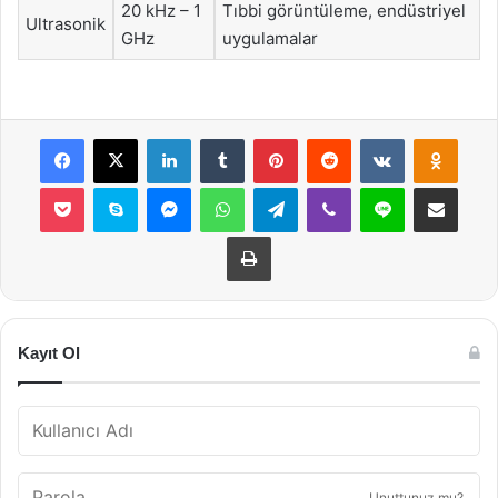
20 kHz – 1
Tıbbi görüntüleme, endüstriyel
Ultrasonik
GHz
uygulamalar
Facebook
X
LinkedIn
Tumblr
Pinterest
Reddit
VKontakte
Odnok
Pocket
Skype
Messenger
WhatsApp
Telegram
Viber
Line
E-Posta ile payla
Yazdır
Kayıt Ol
Unuttunuz mu?