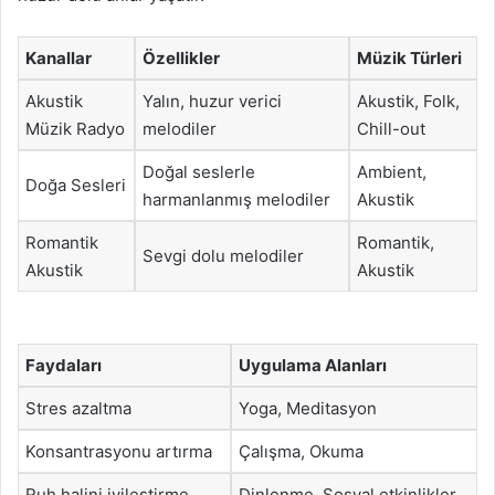
Kanallar
Özellikler
Müzik Türleri
Akustik
Yalın, huzur verici
Akustik, Folk,
Müzik Radyo
melodiler
Chill-out
Doğal seslerle
Ambient,
Doğa Sesleri
harmanlanmış melodiler
Akustik
Romantik
Romantik,
Sevgi dolu melodiler
Akustik
Akustik
Faydaları
Uygulama Alanları
Stres azaltma
Yoga, Meditasyon
Konsantrasyonu artırma
Çalışma, Okuma
Ruh halini iyileştirme
Dinlenme, Sosyal etkinlikler