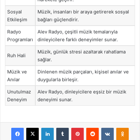
Sosyal
Müzik, insanları bir araya getirerek sosyal
Etkileşim
bağları güçlendirir.
Radyo
Alev Radyo, çeşitli müzik temalarıyla
Programları
dinleyicilere farklı deneyimler sunar.
Müzik, günlük stresi azaltarak rahatlama
Ruh Hali
sağlar.
Müzik ve
Dinlenen müzik parçaları, kişisel anılar ve
Anılar
duygularla birleşir.
Unutulmaz
Alev Radyo, dinleyicilere eşsiz bir müzik
Deneyim
deneyimi sunar.
Facebook
X
LinkedIn
Tumblr
Pinterest
Reddit
VKontakte
Odnok