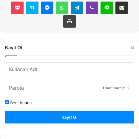
Pocket
Skype
Messenger
WhatsApp
Telegram
Viber
Line
E-Posta ile payla
Yazdır
Kayıt Ol
Unuttunuz mu?
Beni hatırla
Kayıt Ol