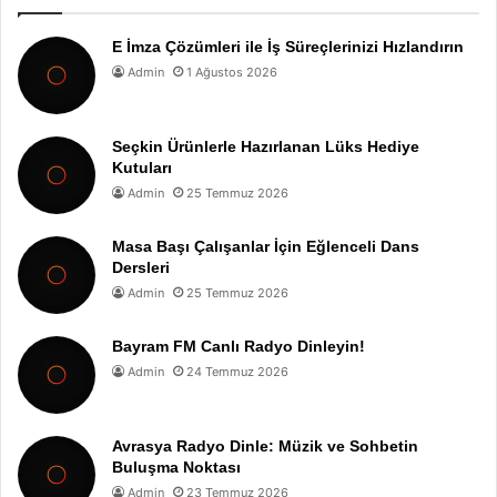
E İmza Çözümleri ile İş Süreçlerinizi Hızlandırın
Admin
1 Ağustos 2026
Seçkin Ürünlerle Hazırlanan Lüks Hediye
Kutuları
Admin
25 Temmuz 2026
Masa Başı Çalışanlar İçin Eğlenceli Dans
Dersleri
Admin
25 Temmuz 2026
Bayram FM Canlı Radyo Dinleyin!
Admin
24 Temmuz 2026
Avrasya Radyo Dinle: Müzik ve Sohbetin
Buluşma Noktası
Admin
23 Temmuz 2026