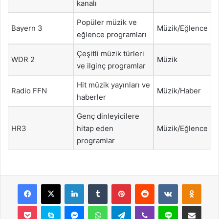
kanalı
Popüler müzik ve
Bayern 3
Müzik/Eğlence
eğlence programları
Çeşitli müzik türleri
WDR 2
Müzik
ve ilginç programlar
Hit müzik yayınları ve
Radio FFN
Müzik/Haber
haberler
Genç dinleyicilere
HR3
hitap eden
Müzik/Eğlence
programlar
Facebook
X
LinkedIn
Tumblr
Pinterest
Reddit
VKontakte
Odnok
Pocket
Skype
Messenger
WhatsApp
Telegram
Viber
Line
E-Posta ile payla