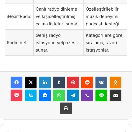
Canlı radyo dinleme
Özelleştirilebilir
iHeartRadio
ve kişiselleştirilmiş
müzik deneyimi,
çalma listeleri sunar.
podcast desteği.
Geniş radyo
Kategorilere göre
Radio.net
istasyonu yelpazesi
sıralama, favori
sunar.
istasyonlar.
Facebook
X
LinkedIn
Tumblr
Pinterest
Reddit
VKontakte
Odnok
Pocket
Skype
Messenger
WhatsApp
Telegram
Viber
Line
E-Posta ile payla
Yazdır