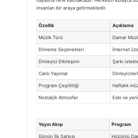
hayatına renk katmaktadır. Herkesin kolayca ula
insanları bir araya getirmektedir.
Özellik
Açıklama
Müzik Türü
Damar Müzi
Dinleme Seçenekleri
İnternet üz
Dinleyici Etkileşimi
Şarkı istekl
Canlı Yayınlar
Dinleyiciler
Program Çeşitliliği
Haftalık müz
Nostaljik Atmosfer
Eski ve yen
Yayın Akışı
Program
Günün İlk Şarkısı
Hüzünlü Da