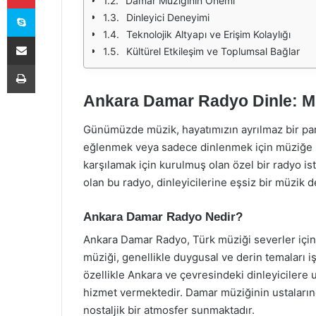
Damar Müziğinin Önemi
Skype
Dinleyici Deneyimi
Teknolojik Altyapı ve Erişim Kolaylığı
E-Posta ile paylaş
Kültürel Etkileşim ve Toplumsal Bağlar
Yazdır
Ankara Damar Radyo Dinle: Mü
Günümüzde müzik, hayatımızın ayrılmaz bir parça
eğlenmek veya sadece dinlenmek için müziğe b
karşılamak için kurulmuş olan özel bir radyo 
olan bu radyo, dinleyicilerine eşsiz bir müzik 
Ankara Damar Radyo Nedir?
Ankara Damar Radyo, Türk müziği severler için
müziği, genellikle duygusal ve derin temaları iş
özellikle Ankara ve çevresindeki dinleyicilere
hizmet vermektedir. Damar müziğinin ustalarınd
nostaljik bir atmosfer sunmaktadır.