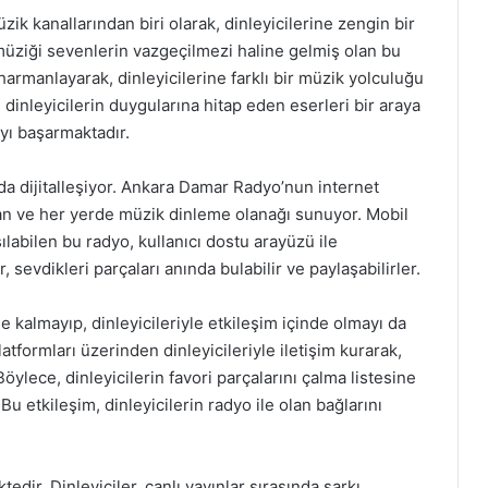
k kanallarından biri olarak, dinleyicilerine zengin bir
üziği sevenlerin vazgeçilmezi haline gelmiş olan bu
harmanlayarak, dinleyicilerine farklı bir müzik yolculuğu
nleyicilerin duygularına hitap eden eserleri bir araya
yı başarmaktadır.
 dijitalleşiyor. Ankara Damar Radyo’nun internet
r an ve her yerde müzik dinleme olanağı sunuyor. Mobil
ılabilen bu radyo, kullanıcı dostu arayüzü ile
r, sevdikleri parçaları anında bulabilir ve paylaşabilirler.
kalmayıp, dinleyicileriyle etkileşim içinde olmayı da
tformları üzerinden dinleyicileriyle iletişim kurarak,
Böylece, dinleyicilerin favori parçalarını çalma listesine
Bu etkileşim, dinleyicilerin radyo ile olan bağlarını
tedir. Dinleyiciler, canlı yayınlar sırasında şarkı