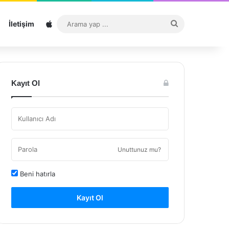
Sitemap
Arama
İletişim
yap
...
Kayıt Ol
Unuttunuz mu?
Beni hatırla
Kayıt Ol