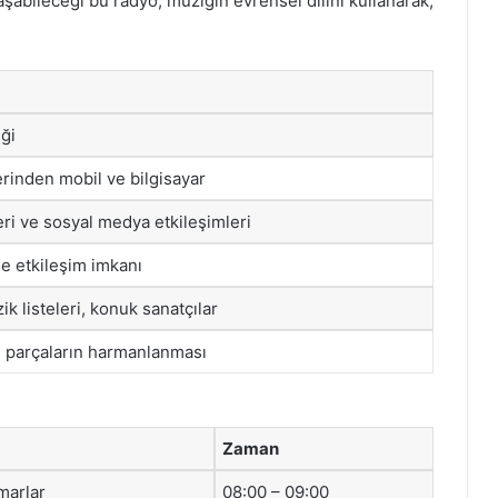
şabileceği bu radyo, müziğin evrensel dilini kullanarak,
ği
erinden mobil ve bilgisayar
eri ve sosyal medya etkileşimleri
le etkileşim imkanı
ik listeleri, konuk sanatçılar
i parçaların harmanlanması
Zaman
marlar
08:00 – 09:00