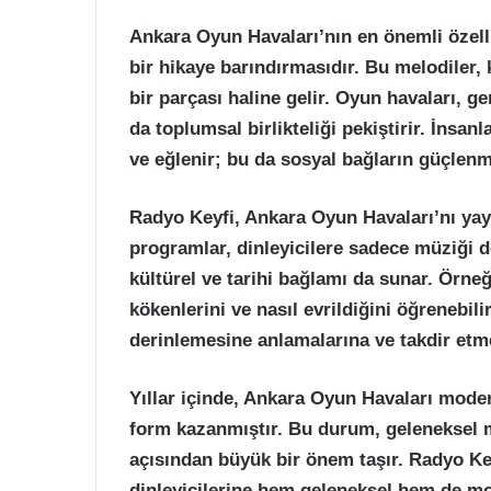
Ankara Oyun Havaları’nın en önemli özelli
bir hikaye barındırmasıdır. Bu melodiler,
bir parçası haline gelir. Oyun havaları, gen
da toplumsal birlikteliği pekiştirir. İnsan
ve eğlenir; bu da sosyal bağların güçlenm
Radyo Keyfi, Ankara Oyun Havaları’nı yay
programlar, dinleyicilere sadece müziği 
kültürel ve tarihi bağlamı da sunar. Örneği
kökenlerini ve nasıl evrildiğini öğrenebili
derinlemesine anlamalarına ve takdir etme
Yıllar içinde, Ankara Oyun Havaları mode
form kazanmıştır. Bu durum, geleneksel m
açısından büyük bir önem taşır. Radyo Key
dinleyicilerine hem geleneksel hem de m