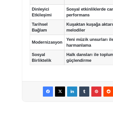
Dinleyici
Sosyal etkinliklerde can
Etkileşimi
performans
Tarihsel
Kuşaktan kuşağa aktarı
Bağlam
melodiler
Yeni müzik unsurları il
Modernizasyon
harmanlama
Sosyal
Halk dansları ile toplu
Birliktelik
güçlendirme
Facebook
X
LinkedIn
Tumblr
Pintere