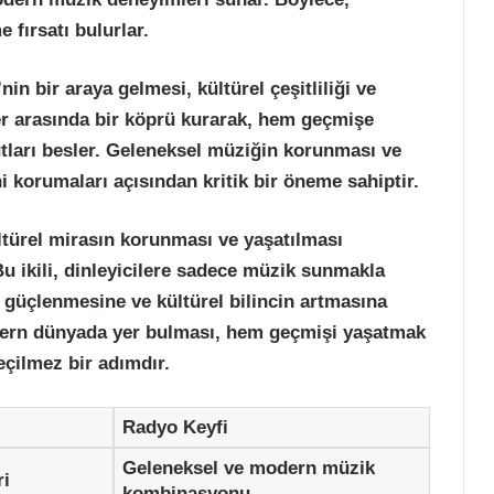
e fırsatı bulurlar.
n bir araya gelmesi, kültürel çeşitliliği ve
ciler arasında bir köprü kurarak, hem geçmişe
ları besler. Geleneksel müziğin korunması ve
ni korumaları açısından kritik bir öneme sahiptir.
ltürel mirasın korunması ve yaşatılması
u ikili, dinleyicilere sadece müzik sunmakla
güçlenmesine ve kültürel bilincin artmasına
dern dünyada yer bulması, hem geçmişi yaşatmak
eçilmez bir adımdır.
Radyo Keyfi
Geleneksel ve modern müzik
ri
kombinasyonu