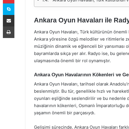
Skype
E-Posta ile paylaş
Ankara Oyun Havaları ile Rad
Yazdır
Ankara Oyun Havaları, Türk kültürünün önemli bi
Ankara yöresine özgü melodiler ve ritimlerle ze
müziğinin dinamik ve eğlenceli bir yansıması ol
bayramlarda sıkça yer alır. Radyo ise, bu gelen
ulaşmasında önemli bir rol oynamıştır.
Ankara Oyun Havalarının Kökenleri ve Ge
Ankara Oyun Havaları, tarihsel olarak Anadolu’
beslenmiştir. Bu tür, genellikle hızlı ve hareketl
oyunları eşliğinde seslendirilir ve bu nedenle d
havalarının kökenleri, Osmanlı İmparatorluğu 
yaşamın önemli bir parçasıydı.
Gelişimi sürecinde, Ankara Oyun Havaları farkl