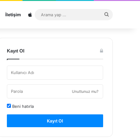
Sitemap
Arama
İletişim
yap
...
Kayıt Ol
Unuttunuz mu?
Beni hatırla
Kayıt Ol