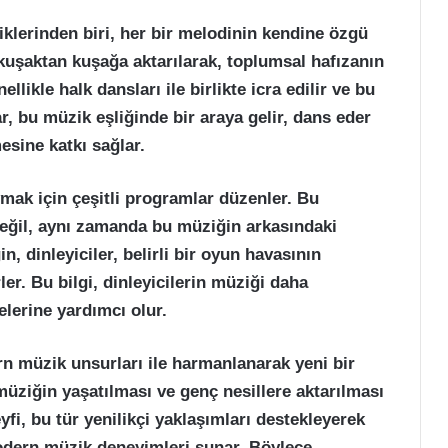
klerinden biri, her bir melodinin kendine özgü
 kuşaktan kuşağa aktarılarak, toplumsal hafızanın
ellikle halk dansları ile birlikte icra edilir ve bu
lar, bu müzik eşliğinde bir araya gelir, dans eder
esine katkı sağlar.
mak için çeşitli programlar düzenler. Bu
değil, aynı zamanda bu müziğin arkasındaki
n, dinleyiciler, belirli bir oyun havasının
rler. Bu bilgi, dinleyicilerin müziği daha
lerine yardımcı olur.
rn müzik unsurları ile harmanlanarak yeni bir
üziğin yaşatılması ve genç nesillere aktarılması
fi, bu tür yenilikçi yaklaşımları destekleyerek
odern müzik deneyimleri sunar. Böylece,