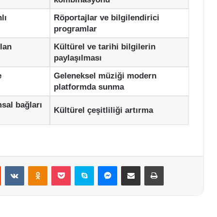
lı
Röportajlar ve bilgilendirici
programlar
lan
Kültürel ve tarihi bilgilerin
paylaşılması
e
Geleneksel müziği modern
platformda sunma
msal bağları
Kültürel çeşitliliği artırma
st
Reddit
VKontakte
Odnoklassniki
Pocket
Skype
Messenger
E-Posta ile paylaş
Yazdır