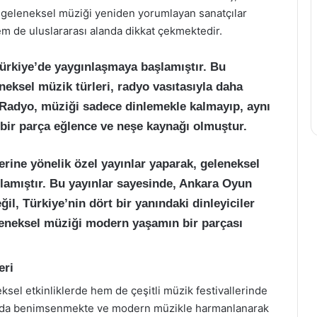
geleneksel müziği yeniden yorumlayan sanatçılar
m de uluslararası alanda dikkat çekmektedir.
Türkiye’de yaygınlaşmaya başlamıştır. Bu
eksel müzik türleri, radyo vasıtasıyla daha
 Radyo, müziği sadece dinlemekle kalmayıp, aynı
bir parça eğlence ve neşe kaynağı olmuştur.
erine yönelik özel yayınlar yaparak, geleneksel
lamıştır. Bu yayınlar sayesinde, Ankara Oyun
ğil, Türkiye’nin dört bir yanındaki dinleyiciler
leneksel müziği modern yaşamın bir parçası
eri
l etkinliklerde hem de çeşitli müzik festivallerinde
dan da benimsenmekte ve modern müzikle harmanlanarak