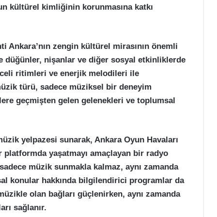
un kültürel kimliğinin korunmasına katkı
ti Ankara’nın zengin kültürel mirasının önemli
e düğünler, nişanlar ve diğer sosyal etkinliklerde
eli ritimleri ve enerjik melodileri ile
müzik türü, sadece müziksel bir deneyim
ere geçmişten gelen gelenekleri ve toplumsal
 müzik yelpazesi sunarak, Ankara Oyun Havaları
ir platformda yaşatmayı amaçlayan bir radyo
ine sadece müzik sunmakla kalmaz, aynı zamanda
msal konular hakkında bilgilendirici programlar da
 müzikle olan bağları güçlenirken, aynı zamanda
ları sağlanır.