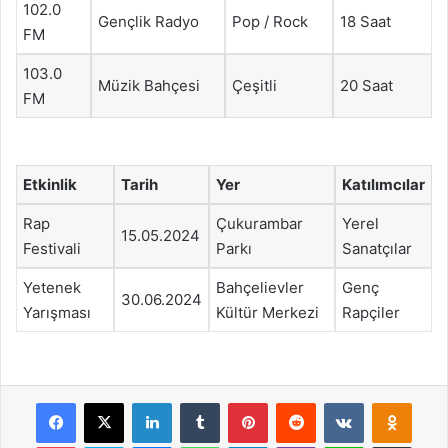
102.0
Gençlik Radyo
Pop / Rock
18 Saat
FM
103.0
Müzik Bahçesi
Çeşitli
20 Saat
FM
Etkinlik
Tarih
Yer
Katılımcılar
Rap
Çukurambar
Yerel
15.05.2024
Festivali
Parkı
Sanatçılar
Yetenek
Bahçelievler
Genç
30.06.2024
Yarışması
Kültür Merkezi
Rapçiler
Facebook
X
LinkedIn
Tumblr
Pinterest
Reddit
VKontakte
Odnok
Pocket
Skype
Messenger
WhatsApp
Telegram
Viber
Line
E-Posta ile payla