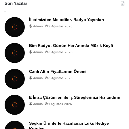
Son Yazılar
İllerimizden Melodiler: Radyo Yayınları
Admin
9 Ağustos 2026
Bim Radyo: Günün Her Anında Müzik Keyfi
Admin
8 Ağustos 2026
Canlı Altın Fiyatlarının Önemi
Admin
8 Ağustos 2026
E İmza Çözümleri ile İş Süreçlerinizi Hızlandırın
Admin
1 Ağustos 2026
Seçkin Ürünlerle Hazırlanan Lüks Hediye
Kutuları