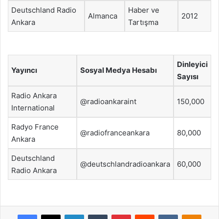
Deutschland Radio
Haber ve
Almanca
2012
Ankara
Tartışma
Dinleyici
Yayıncı
Sosyal Medya Hesabı
Sayısı
Radio Ankara
@radioankaraint
150,000
International
Radyo France
@radiofranceankara
80,000
Ankara
Deutschland
@deutschlandradioankara
60,000
Radio Ankara
Facebook
X
LinkedIn
Tumblr
Pinterest
Reddit
VKontakte
Odnok