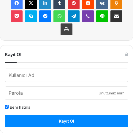
Pocket
Skype
Messenger
WhatsApp
Telegram
Viber
Line
E-Posta ile payla
Yazdır
Kayıt Ol
Unuttunuz mu?
Beni hatırla
Kayıt Ol