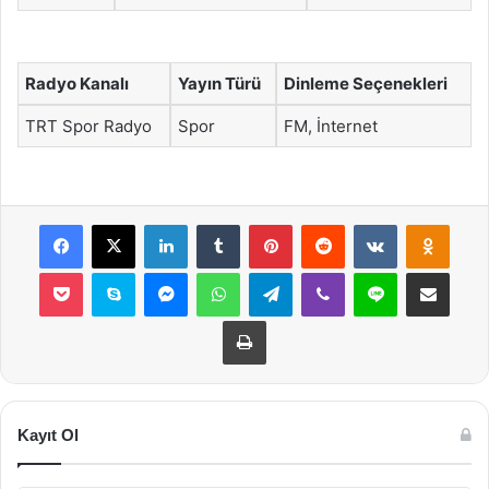
Radyo Kanalı
Yayın Türü
Dinleme Seçenekleri
TRT Spor Radyo
Spor
FM, İnternet
Facebook
X
LinkedIn
Tumblr
Pinterest
Reddit
VKontakte
Odnok
Pocket
Skype
Messenger
WhatsApp
Telegram
Viber
Line
E-Posta ile payla
Yazdır
Kayıt Ol