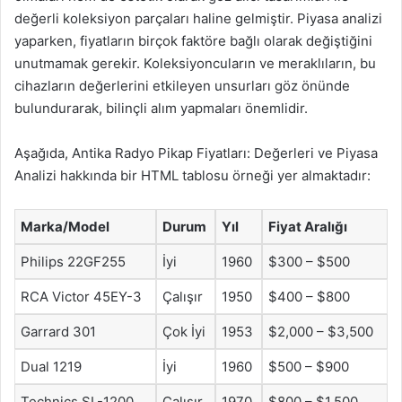
değerli koleksiyon parçaları haline gelmiştir. Piyasa analizi
yaparken, fiyatların birçok faktöre bağlı olarak değiştiğini
unutmamak gerekir. Koleksiyoncuların ve meraklıların, bu
cihazların değerlerini etkileyen unsurları göz önünde
bulundurarak, bilinçli alım yapmaları önemlidir.
Aşağıda, Antika Radyo Pikap Fiyatları: Değerleri ve Piyasa
Analizi hakkında bir HTML tablosu örneği yer almaktadır:
Marka/Model
Durum
Yıl
Fiyat Aralığı
Philips 22GF255
İyi
1960
$300 – $500
RCA Victor 45EY-3
Çalışır
1950
$400 – $800
Garrard 301
Çok İyi
1953
$2,000 – $3,500
Dual 1219
İyi
1960
$500 – $900
Technics SL-1200
Çalışır
1970
$800 – $1,500