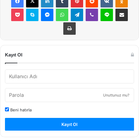
Pocket
Skype
Messenger
WhatsApp
Telegram
Viber
Line
E-Posta ile payla
Yazdır
Kayıt Ol
Unuttunuz mu?
Beni hatırla
Kayıt Ol