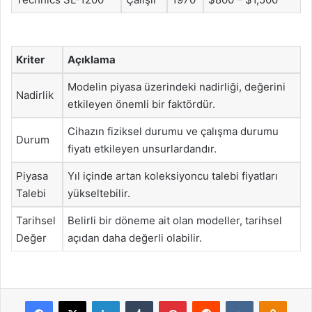
Kriter
Açıklama
Modelin piyasa üzerindeki nadirliği, değerini
Nadirlik
etkileyen önemli bir faktördür.
Cihazın fiziksel durumu ve çalışma durumu
Durum
fiyatı etkileyen unsurlardandır.
Piyasa
Yıl içinde artan koleksiyoncu talebi fiyatları
Talebi
yükseltebilir.
Tarihsel
Belirli bir döneme ait olan modeller, tarihsel
Değer
açıdan daha değerli olabilir.
Facebook
X
LinkedIn
Tumblr
Pinterest
Reddit
VKontakte
Odnok