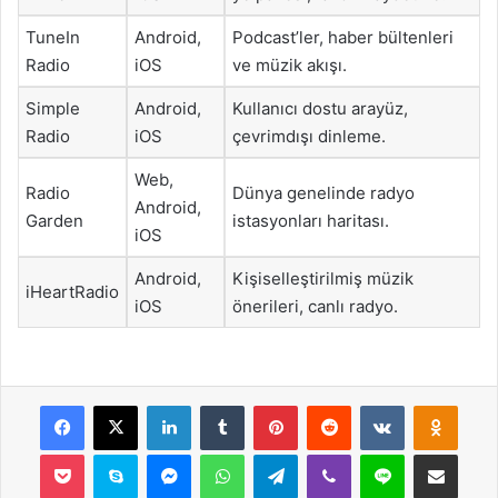
TuneIn
Android,
Podcast’ler, haber bültenleri
Radio
iOS
ve müzik akışı.
Simple
Android,
Kullanıcı dostu arayüz,
Radio
iOS
çevrimdışı dinleme.
Web,
Radio
Dünya genelinde radyo
Android,
Garden
istasyonları haritası.
iOS
Android,
Kişiselleştirilmiş müzik
iHeartRadio
iOS
önerileri, canlı radyo.
Facebook
X
LinkedIn
Tumblr
Pinterest
Reddit
VKontakte
Odnok
Pocket
Skype
Messenger
WhatsApp
Telegram
Viber
Line
E-Posta ile payla