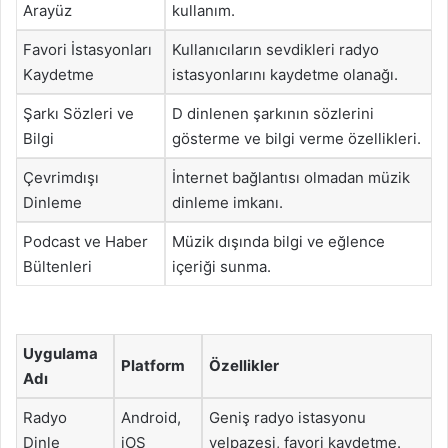
Arayüz
kullanım.
Favori İstasyonları
Kullanıcıların sevdikleri radyo
Kaydetme
istasyonlarını kaydetme olanağı.
Şarkı Sözleri ve
D dinlenen şarkının sözlerini
Bilgi
gösterme ve bilgi verme özellikleri.
Çevrimdışı
İnternet bağlantısı olmadan müzik
Dinleme
dinleme imkanı.
Podcast ve Haber
Müzik dışında bilgi ve eğlence
Bültenleri
içeriği sunma.
Uygulama
Platform
Özellikler
Adı
Radyo
Android,
Geniş radyo istasyonu
Dinle
iOS
yelpazesi, favori kaydetme.