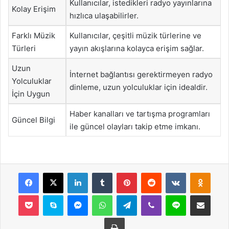
Kullanıcılar, istedikleri radyo yayınlarına
Kolay Erişim
hızlıca ulaşabilirler.
Farklı Müzik
Kullanıcılar, çeşitli müzik türlerine ve
Türleri
yayın akışlarına kolayca erişim sağlar.
Uzun
İnternet bağlantısı gerektirmeyen radyo
Yolculuklar
dinleme, uzun yolculuklar için idealdir.
İçin Uygun
Haber kanalları ve tartışma programları
Güncel Bilgi
ile güncel olayları takip etme imkanı.
Facebook
X
LinkedIn
Tumblr
Pinterest
Reddit
VKontakte
Odnok
Pocket
Skype
Messenger
WhatsApp
Telegram
Viber
Line
E-Posta ile payla
Yazdır