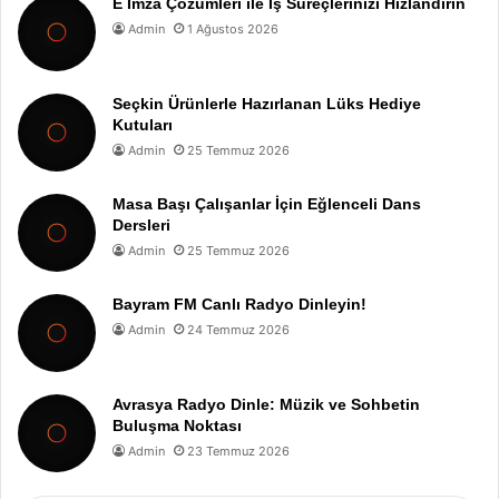
E İmza Çözümleri ile İş Süreçlerinizi Hızlandırın
Admin
1 Ağustos 2026
Seçkin Ürünlerle Hazırlanan Lüks Hediye
Kutuları
Admin
25 Temmuz 2026
Masa Başı Çalışanlar İçin Eğlenceli Dans
Dersleri
Admin
25 Temmuz 2026
Bayram FM Canlı Radyo Dinleyin!
Admin
24 Temmuz 2026
Avrasya Radyo Dinle: Müzik ve Sohbetin
Buluşma Noktası
Admin
23 Temmuz 2026