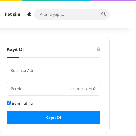
Sitemap
Arama
İletişim
yap
...
Kayıt Ol
Unuttunuz mu?
Beni hatırla
Kayıt Ol