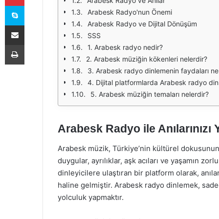
Arabesk Radyo ve Anılar
Skype
Arabesk Radyo'nun Önemi
Arabesk Radyo ve Dijital Dönüşüm
E-Posta ile paylaş
SSS
Yazdır
1. Arabesk radyo nedir?
2. Arabesk müziğin kökenleri nelerdir?
3. Arabesk radyo dinlemenin faydaları nel
4. Dijital platformlarda Arabesk radyo 
5. Arabesk müziğin temaları nelerdir?
Arabesk Radyo ile Anılarınızı
Arabesk müzik, Türkiye’nin kültürel dokusunun 
duygular, ayrılıklar, aşk acıları ve yaşamın zorl
dinleyicilere ulaştıran bir platform olarak, anı
haline gelmiştir. Arabesk radyo dinlemek, sad
yolculuk yapmaktır.