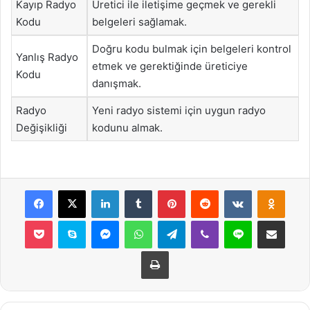
Kayıp Radyo
Üretici ile iletişime geçmek ve gerekli
Kodu
belgeleri sağlamak.
Doğru kodu bulmak için belgeleri kontrol
Yanlış Radyo
etmek ve gerektiğinde üreticiye
Kodu
danışmak.
Radyo
Yeni radyo sistemi için uygun radyo
Değişikliği
kodunu almak.
Facebook
X
LinkedIn
Tumblr
Pinterest
Reddit
VKontakte
Odnok
Pocket
Skype
Messenger
WhatsApp
Telegram
Viber
Line
E-Posta ile payla
Yazdır