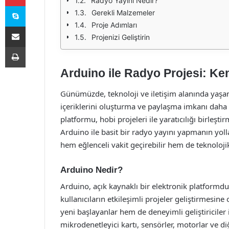
Radyo Yayını Nedir?
Skype
Gerekli Malzemeler
Proje Adımları
E-Posta ile paylaş
Projenizi Geliştirin
Yazdır
Arduino ile Radyo Projesi: Ken
Günümüzde, teknoloji ve iletişim alanında yaşan
içeriklerini oluşturma ve paylaşma imkanı daha e
platformu, hobi projeleri ile yaratıcılığı birleş
Arduino ile basit bir radyo yayını yapmanın yol
hem eğlenceli vakit geçirebilir hem de teknolojik b
Arduino Nedir?
Arduino, açık kaynaklı bir elektronik platformd
kullanıcıların etkileşimli projeler geliştirmesin
yeni başlayanlar hem de deneyimli geliştiriciler 
mikrodenetleyici kartı, sensörler, motorlar ve diğ