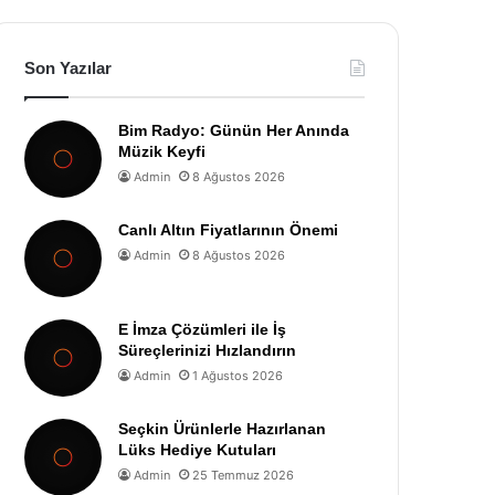
Son Yazılar
Bim Radyo: Günün Her Anında
Müzik Keyfi
Admin
8 Ağustos 2026
Canlı Altın Fiyatlarının Önemi
Admin
8 Ağustos 2026
E İmza Çözümleri ile İş
Süreçlerinizi Hızlandırın
Admin
1 Ağustos 2026
Seçkin Ürünlerle Hazırlanan
Lüks Hediye Kutuları
Admin
25 Temmuz 2026