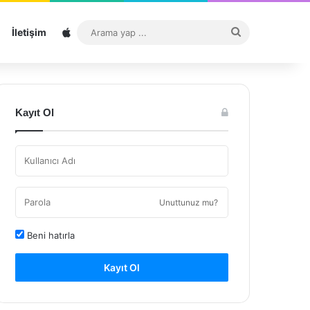
Sitemap
Arama
İletişim
yap
...
Kayıt Ol
Unuttunuz mu?
Beni hatırla
Kayıt Ol