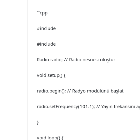
“`cpp
#include
#include
Radio radio; // Radio nesnesi oluştur
void setup() {
radio.begin(); // Radyo modülünü başlat
radio.setFrequency(101.1); // Yayın frekansını a
}
void loop() {