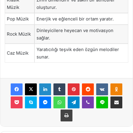
Müzik
oluşturur.
Pop Müzik
Enerjik ve eğlenceli bir ortam yaratır.
Dinleyicilere heyecan ve motivasyon
Rock Müzik
sağlar.
Yaratıcılığı teşvik eden özgün melodiler
Caz Müzik
sunar.
Facebook
X
LinkedIn
Tumblr
Pinterest
Reddit
VKontakte
Odnok
Pocket
Skype
Messenger
WhatsApp
Telegram
Viber
Line
E-Posta ile payla
Yazdır