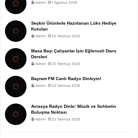
Admin
1 Ağustos 2026
Seçkin Ürünlerle Hazırlanan Lüks Hediye
Kutuları
Admin
25 Temmuz 2026
Masa Başı Çalışanlar İçin Eğlenceli Dans
Dersleri
Admin
25 Temmuz 2026
Bayram FM Canlı Radyo Dinleyin!
Admin
24 Temmuz 2026
Avrasya Radyo Dinle: Müzik ve Sohbetin
Buluşma Noktası
Admin
23 Temmuz 2026