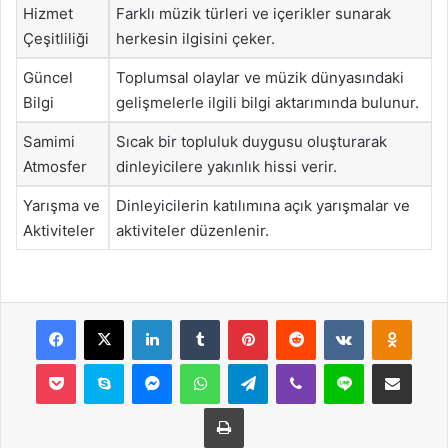
Hizmet
Farklı müzik türleri ve içerikler sunarak
Çeşitliliği
herkesin ilgisini çeker.
Güncel
Toplumsal olaylar ve müzik dünyasındaki
Bilgi
gelişmelerle ilgili bilgi aktarımında bulunur.
Samimi
Sıcak bir topluluk duygusu oluşturarak
Atmosfer
dinleyicilere yakınlık hissi verir.
Yarışma ve
Dinleyicilerin katılımına açık yarışmalar ve
Aktiviteler
aktiviteler düzenlenir.
Facebook
X
LinkedIn
Tumblr
Pinterest
Reddit
VKontakte
Odnok
Pocket
Skype
Messenger
WhatsApp
Telegram
Viber
Line
E-Posta ile payla
Yazdır