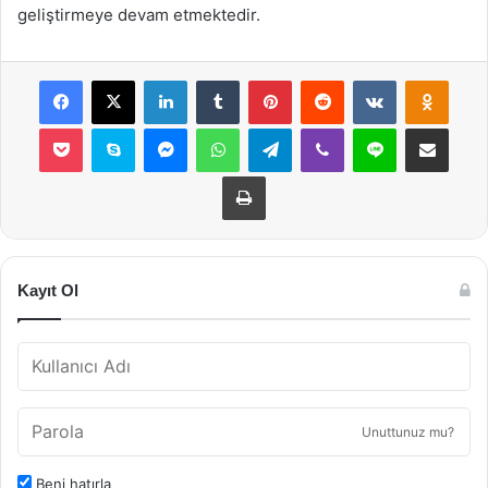
geliştirmeye devam etmektedir.
Facebook
X
LinkedIn
Tumblr
Pinterest
Reddit
VKontakte
Odnok
Pocket
Skype
Messenger
WhatsApp
Telegram
Viber
Line
E-Posta ile payla
Yazdır
Kayıt Ol
Unuttunuz mu?
Beni hatırla