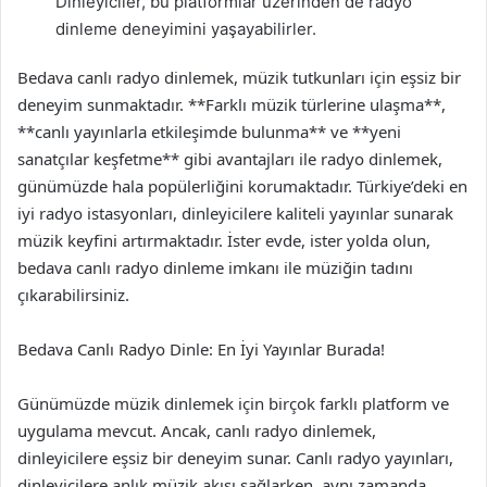
Dinleyiciler, bu platformlar üzerinden de radyo
dinleme deneyimini yaşayabilirler.
Bedava canlı radyo dinlemek, müzik tutkunları için eşsiz bir
deneyim sunmaktadır. **Farklı müzik türlerine ulaşma**,
**canlı yayınlarla etkileşimde bulunma** ve **yeni
sanatçılar keşfetme** gibi avantajları ile radyo dinlemek,
günümüzde hala popülerliğini korumaktadır. Türkiye’deki en
iyi radyo istasyonları, dinleyicilere kaliteli yayınlar sunarak
müzik keyfini artırmaktadır. İster evde, ister yolda olun,
bedava canlı radyo dinleme imkanı ile müziğin tadını
çıkarabilirsiniz.
Bedava Canlı Radyo Dinle: En İyi Yayınlar Burada!
Günümüzde müzik dinlemek için birçok farklı platform ve
uygulama mevcut. Ancak, canlı radyo dinlemek,
dinleyicilere eşsiz bir deneyim sunar. Canlı radyo yayınları,
dinleyicilere anlık müzik akışı sağlarken, aynı zamanda