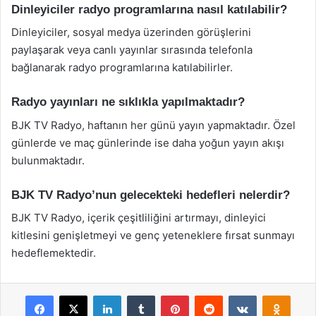
Dinleyiciler radyo programlarına nasıl katılabilir?
Dinleyiciler, sosyal medya üzerinden görüşlerini
paylaşarak veya canlı yayınlar sırasında telefonla
bağlanarak radyo programlarına katılabilirler.
Radyo yayınları ne sıklıkla yapılmaktadır?
BJK TV Radyo, haftanın her günü yayın yapmaktadır. Özel
günlerde ve maç günlerinde ise daha yoğun yayın akışı
bulunmaktadır.
BJK TV Radyo’nun gelecekteki hedefleri nelerdir?
BJK TV Radyo, içerik çeşitliliğini artırmayı, dinleyici
kitlesini genişletmeyi ve genç yeteneklere fırsat sunmayı
hedeflemektedir.
Facebook
X
LinkedIn
Tumblr
Pinterest
Reddit
VKontakte
Odnok