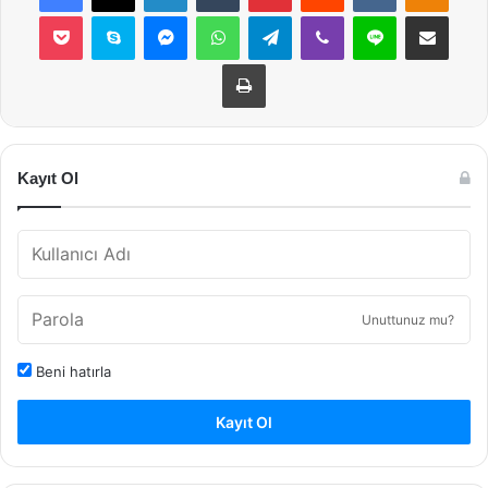
Pocket
Skype
Messenger
WhatsApp
Telegram
Viber
Line
E-Posta ile payla
Yazdır
Kayıt Ol
Unuttunuz mu?
Beni hatırla
Kayıt Ol