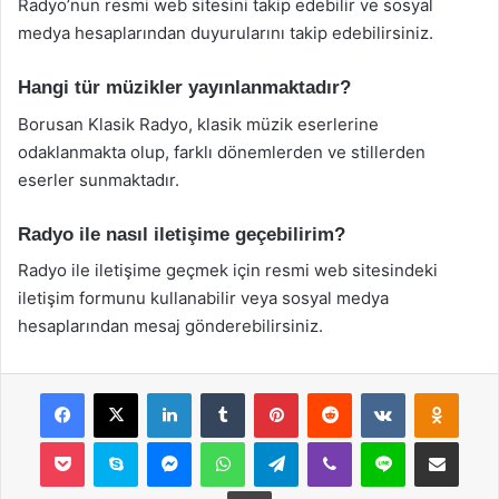
Radyo’nun resmi web sitesini takip edebilir ve sosyal
medya hesaplarından duyurularını takip edebilirsiniz.
Hangi tür müzikler yayınlanmaktadır?
Borusan Klasik Radyo, klasik müzik eserlerine
odaklanmakta olup, farklı dönemlerden ve stillerden
eserler sunmaktadır.
Radyo ile nasıl iletişime geçebilirim?
Radyo ile iletişime geçmek için resmi web sitesindeki
iletişim formunu kullanabilir veya sosyal medya
hesaplarından mesaj gönderebilirsiniz.
Facebook
X
LinkedIn
Tumblr
Pinterest
Reddit
VKontakte
Odnok
Pocket
Skype
Messenger
WhatsApp
Telegram
Viber
Line
E-Posta ile payla
Yazdır