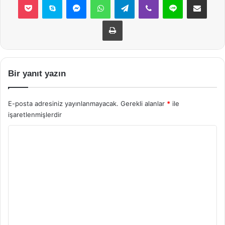
Yazdır
Bir yanıt yazın
E-posta adresiniz yayınlanmayacak.
Gerekli alanlar
*
ile
işaretlenmişlerdir
Y
o
r
u
m
*