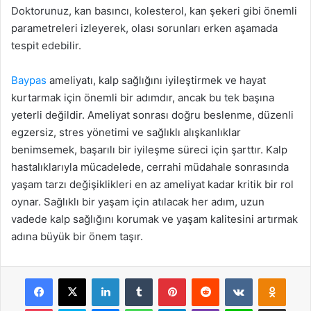
Doktorunuz, kan basıncı, kolesterol, kan şekeri gibi önemli
parametreleri izleyerek, olası sorunları erken aşamada
tespit edebilir.
Baypas
ameliyatı, kalp sağlığını iyileştirmek ve hayat
kurtarmak için önemli bir adımdır, ancak bu tek başına
yeterli değildir. Ameliyat sonrası doğru beslenme, düzenli
egzersiz, stres yönetimi ve sağlıklı alışkanlıklar
benimsemek, başarılı bir iyileşme süreci için şarttır. Kalp
hastalıklarıyla mücadelede, cerrahi müdahale sonrasında
yaşam tarzı değişiklikleri en az ameliyat kadar kritik bir rol
oynar. Sağlıklı bir yaşam için atılacak her adım, uzun
vadede kalp sağlığını korumak ve yaşam kalitesini artırmak
adına büyük bir önem taşır.
Facebook
X
LinkedIn
Tumblr
Pinterest
Reddit
VKontakte
Odnok
Pocket
Skype
Messenger
WhatsApp
Telegram
Viber
Line
E-Posta ile payla