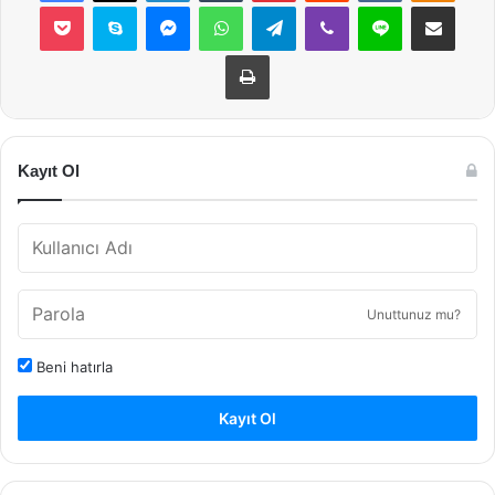
Pocket
Skype
Messenger
WhatsApp
Telegram
Viber
Line
E-Posta ile payla
Yazdır
Kayıt Ol
Unuttunuz mu?
Beni hatırla
Kayıt Ol