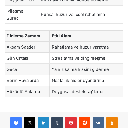
İyileşme
Ruhsal huzur ve içsel rahatlama
Süreci
Dinleme Zamanı
Etki Alanı
Akşam Saatleri
Rahatlama ve huzur yaratma
Gün Ortası
Stres atma ve dinginleşme
Gece
Yalnız kalma hissini giderme
Serin Havalarda
Nostaljik hisler uyandırma
Hüzünlü Anlarda
Duygusal destek sağlama
Facebook
X
LinkedIn
Tumblr
Pinterest
Reddit
VKontakte
Odnok