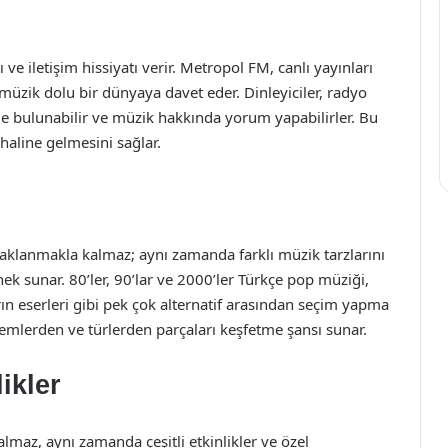
 ve iletişim hissiyatı verir. Metropol FM, canlı yayınları
ı müzik dolu bir dünyaya davet eder. Dinleyiciler, radyo
inde bulunabilir ve müzik hakkında yorum yapabilirler. Bu
haline gelmesini sağlar.
aklanmakla kalmaz; aynı zamanda farklı müzik tarzlarını
nek sunar. 80’ler, 90’lar ve 2000’ler Türkçe pop müziği,
arın eserleri gibi pek çok alternatif arasından seçim yapma
dönemlerden ve türlerden parçaları keşfetme şansı sunar.
ikler
maz, aynı zamanda çeşitli etkinlikler ve özel