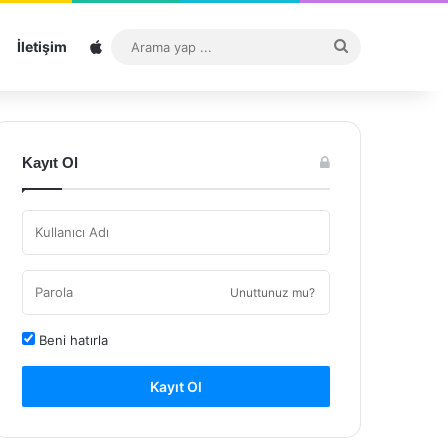
Sitemap
Arama
İletişim
yap
...
Kayıt Ol
Unuttunuz mu?
Beni hatırla
Kayıt Ol