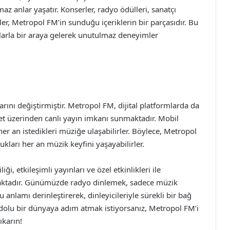
z anlar yaşatır. Konserler, radyo ödülleri, sanatçı
kler, Metropol FM’in sunduğu içeriklerin bir parçasıdır. Bu
çılarla bir araya gelerek unutulmaz deneyimler
ını değiştirmiştir. Metropol FM, dijital platformlarda da
rnet üzerinden canlı yayın imkanı sunmaktadır. Mobil
 her an istedikleri müziğe ulaşabilirler. Böylece, Metropol
ukları her an müzik keyfini yaşayabilirler.
, etkileşimli yayınları ve özel etkinlikleri ile
tmaktadır. Günümüzde radyo dinlemek, sadece müzik
anlamı derinleştirerek, dinleyicileriyle sürekli bir bağ
 dolu bir dünyaya adım atmak istiyorsanız, Metropol FM’i
ıkarın!