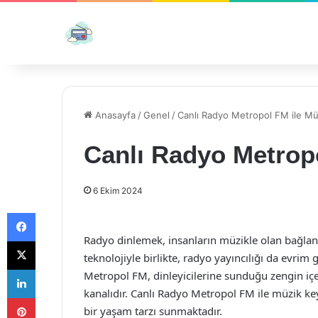
Anasayfa
/
Genel
/
Canlı Radyo Metropol FM ile Müz
Canlı Radyo Metropo
6 Ekim 2024
Facebook
Radyo dinlemek, insanların müzikle olan bağlantıs
X
teknolojiyle birlikte, radyo yayıncılığı da evrim 
LinkedIn
Metropol FM, dinleyicilerine sunduğu zengin içer
kanalıdır. Canlı Radyo Metropol FM ile müzik key
Pinterest
bir yaşam tarzı sunmaktadır.