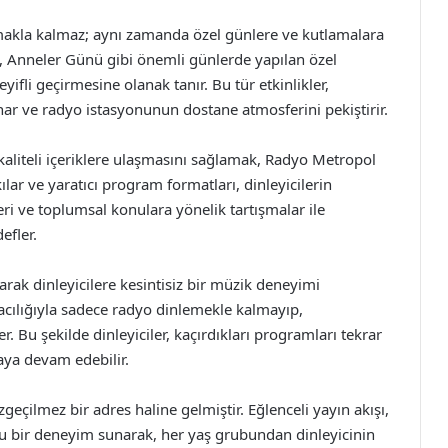
akla kalmaz; aynı zamanda özel günlere ve kutlamalara
, Anneler Günü gibi önemli günlerde yapılan özel
yifli geçirmesine olanak tanır. Bu tür etkinlikler,
unar ve radyo istasyonunun dostane atmosferini pekiştirir.
 kaliteli içeriklere ulaşmasını sağlamak, Radyo Metropol
ılar ve yaratıcı program formatları, dinleyicilerin
eri ve toplumsal konulara yönelik tartışmalar ile
efler.
arak dinleyicilere kesintisiz bir müzik deneyimi
acılığıyla sadece radyo dinlemekle kalmayıp,
. Bu şekilde dinleyiciler, kaçırdıkları programları tekrar
aya devam edebilir.
eçilmez bir adres haline gelmiştir. Eğlenceli yayın akışı,
 dolu bir deneyim sunarak, her yaş grubundan dinleyicinin