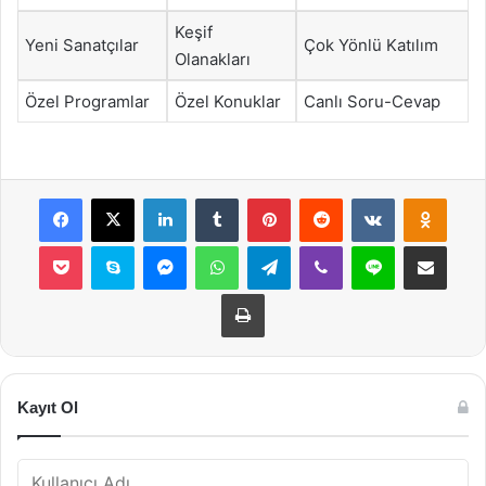
Keşif
Yeni Sanatçılar
Çok Yönlü Katılım
Olanakları
Özel Programlar
Özel Konuklar
Canlı Soru-Cevap
Facebook
X
LinkedIn
Tumblr
Pinterest
Reddit
VKontakte
Odnok
Pocket
Skype
Messenger
WhatsApp
Telegram
Viber
Line
E-Posta ile payla
Yazdır
Kayıt Ol