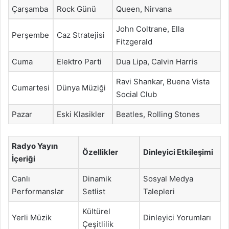
Çarşamba
Rock Günü
Queen, Nirvana
John Coltrane, Ella
Perşembe
Caz Stratejisi
Fitzgerald
Cuma
Elektro Parti
Dua Lipa, Calvin Harris
Ravi Shankar, Buena Vista
Cumartesi
Dünya Müziği
Social Club
Pazar
Eski Klasikler
Beatles, Rolling Stones
Radyo Yayın
Özellikler
Dinleyici Etkileşimi
İçeriği
Canlı
Dinamik
Sosyal Medya
Performanslar
Setlist
Talepleri
Kültürel
Yerli Müzik
Dinleyici Yorumları
Çeşitlilik