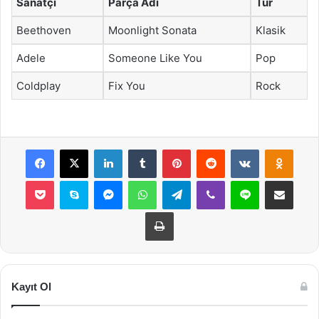
Sanatçı
Parça Adı
Tür
Beethoven
Moonlight Sonata
Klasik
Adele
Someone Like You
Pop
Coldplay
Fix You
Rock
Facebook
X
LinkedIn
Tumblr
Pinterest
Reddit
VKontakte
Odnok
Pocket
Skype
Messenger
WhatsApp
Telegram
Viber
Line
E-Posta ile payla
Yazdır
Kayıt Ol