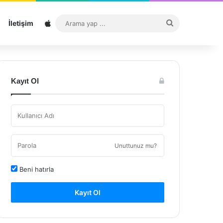
Sitemap
Arama
İletişim
yap
...
Kayıt Ol
Unuttunuz mu?
Beni hatırla
Kayıt Ol