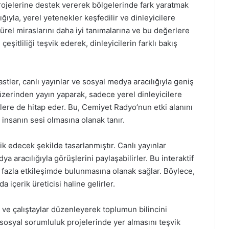
rojelerine destek vererek bölgelerinde fark yaratmak
ğıyla, yerel yetenekler keşfedilir ve dinleyicilere
ltürel miraslarını daha iyi tanımalarına ve bu değerlere
eşitliliği teşvik ederek, dinleyicilerin farklı bakış
ler, canlı yayınlar ve sosyal medya aracılığıyla geniş
üzerinden yayın yaparak, sadece yerel dinleyicilere
ilere de hitap eder. Bu, Cemiyet Radyo’nun etki alanını
insanın sesi olmasına olanak tanır.
vik edecek şekilde tasarlanmıştır. Canlı yayınlar
ya aracılığıyla görüşlerini paylaşabilirler. Bu interaktif
a fazla etkileşimde bulunmasına olanak sağlar. Böylece,
a içerik üreticisi haline gelirler.
ve çalıştaylar düzenleyerek toplumun bilincini
in sosyal sorumluluk projelerinde yer almasını teşvik