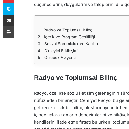
Skype
düşüncelerini, duygularını ve taleplerini dile g
E-Posta ile paylaş
Yazdır
Radyo ve Toplumsal Bilinç
İçerik ve Program Çeşitliliği
Sosyal Sorumluluk ve Katılım
Dinleyici Etkileşimi
Gelecek Vizyonu
Radyo ve Toplumsal Bilinç
Radyo, özellikle sözlü iletişim geleneğinin sü
nüfuz eden bir araçtır. Cemiyet Radyo, bu gelen
getirerek ortak bir bilinç oluşturmayı hedeflem
içinde kalarak onların deneyimlerini ve hikâyele
kendilerini ifade etme fırsatı bulurken, toplum