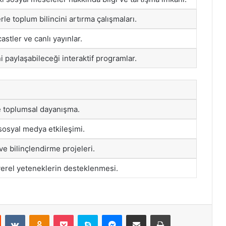
rle toplum bilincini artırma çalışmaları.
stler ve canlı yayınlar.
ni paylaşabileceği interaktif programlar.
 ve toplumsal dayanışma.
sosyal medya etkileşimi.
e bilinçlendirme projeleri.
yerel yeteneklerin desteklenmesi.
st
Reddit
VKontakte
Odnoklassniki
Pocket
Skype
Messenger
E-Posta ile paylaş
Yazdır