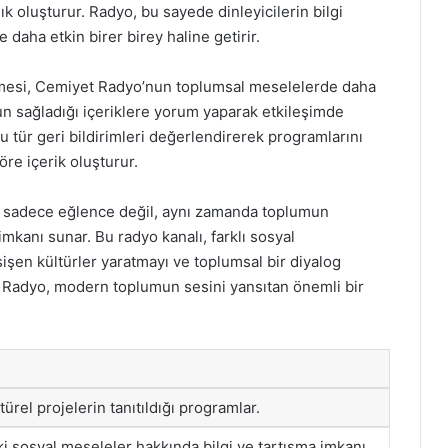
k oluşturur. Radyo, bu sayede dinleyicilerin bilgi
e daha etkin birer birey haline getirir.
ermesi, Cemiyet Radyo’nun toplumsal meselelerde daha
onun sağladığı içeriklere yorum yaparak etkileşimde
bu tür geri bildirimleri değerlendirerek programlarını
göre içerik oluşturur.
e sadece eğlence değil, aynı zamanda toplumun
mkanı sunar. Bu radyo kanalı, farklı sosyal
işen kültürler yaratmayı ve toplumsal bir diyalog
 Radyo, modern toplumun sesini yansıtan önemli bir
türel projelerin tanıtıldığı programlar.
sosyal meseleler hakkında bilgi ve tartışma imkanı.