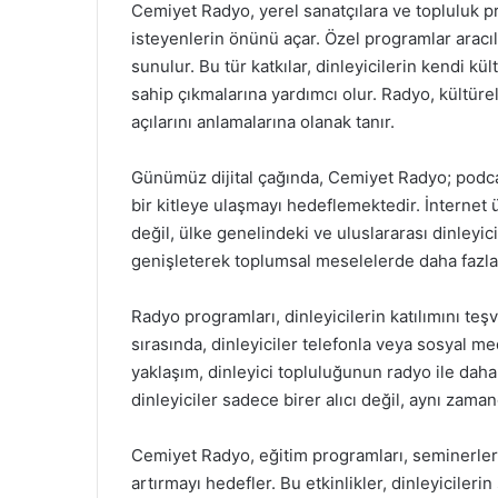
Cemiyet Radyo, yerel sanatçılara ve topluluk p
isteyenlerin önünü açar. Özel programlar aracılı
sunulur. Bu tür katkılar, dinleyicilerin kendi kü
sahip çıkmalarına yardımcı olur. Radyo, kültürel ç
açılarını anlamalarına olanak tanır.
Günümüz dijital çağında, Cemiyet Radyo; podcast
bir kitleye ulaşmayı hedeflemektedir. İnternet 
değil, ülke genelindeki ve uluslararası dinleyic
genişleterek toplumsal meselelerde daha fazla 
Radyo programları, dinleyicilerin katılımını teş
sırasında, dinleyiciler telefonla veya sosyal med
yaklaşım, dinleyici topluluğunun radyo ile dah
dinleyiciler sadece birer alıcı değil, aynı zamand
Cemiyet Radyo, eğitim programları, seminerler 
artırmayı hedefler. Bu etkinlikler, dinleyiciler