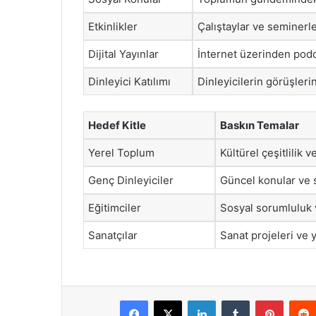
Etkinlikler
Çalıştaylar ve seminerle
Dijital Yayınlar
İnternet üzerinden podca
Dinleyici Katılımı
Dinleyicilerin görüşleri
Hedef Kitle
Baskın Temalar
Yerel Toplum
Kültürel çeşitlilik
Genç Dinleyiciler
Güncel konular ve 
Eğitimciler
Sosyal sorumluluk v
Sanatçılar
Sanat projeleri ve 
Facebook
X
LinkedIn
Tumblr
Pintere