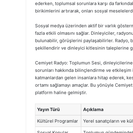
ederken, toplumsal sorunlara karşı da farkındalı
birikimlerini artırarak, onları sosyal meselelerd
Sosyal medya üzerinden aktif bir varlık göst
fazla etkili olmasını sağlar. Dinleyiciler, rady
bulunabilir, görüşlerini paylaşabilirler. Radyo, 
şekillendirir ve dinleyici kitlesinin taleplerine 
Cemiyet Radyo: Toplumun Sesi, dinleyicilerin
sorunları hakkında bilinçlendirme ve etkileşim i
katmanlardan gelen insanlara hitap ederek, kes
ortamı sağlamayı amaçlar. Bu yönüyle Cemiyet
platform haline gelmiştir.
Yayın Türü
Açıklama
Kültürel Programlar
Yerel sanatçıların ve kül
Sosyal Konular
Toplumun gündemindeki 