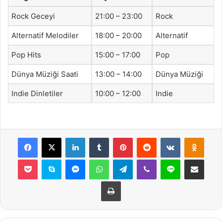
Rock Geceyi
21:00 – 23:00
Rock
Alternatif Melodiler
18:00 – 20:00
Alternatif
Pop Hits
15:00 – 17:00
Pop
Dünya Müziği Saati
13:00 – 14:00
Dünya Müziği
Indie Dinletiler
10:00 – 12:00
Indie
Facebook
X
LinkedIn
Tumblr
Pinterest
Reddit
VKontakte
Odnok
Pocket
Skype
Messenger
WhatsApp
Telegram
Viber
Line
E-Posta ile payla
Yazdır