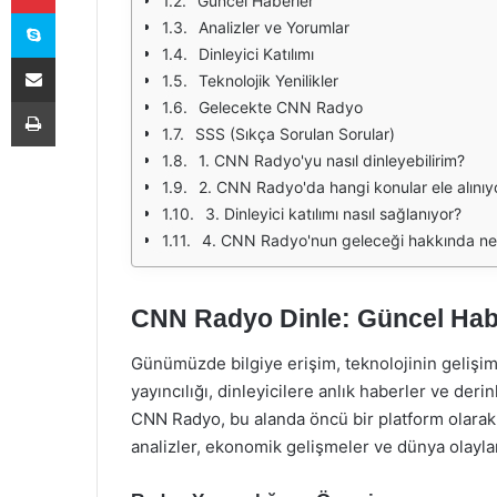
Güncel Haberler
Skype
Analizler ve Yorumlar
Dinleyici Katılımı
E-Posta ile paylaş
Teknolojik Yenilikler
Yazdır
Gelecekte CNN Radyo
SSS (Sıkça Sorulan Sorular)
1. CNN Radyo'yu nasıl dinleyebilirim?
2. CNN Radyo'da hangi konular ele alınıy
3. Dinleyici katılımı nasıl sağlanıyor?
4. CNN Radyo'nun geleceği hakkında ne
CNN Radyo Dinle: Güncel Habe
Günümüzde bilgiye erişim, teknolojinin gelişimi
yayıncılığı, dinleyicilere anlık haberler ve der
CNN Radyo, bu alanda öncü bir platform olarak 
analizler, ekonomik gelişmeler ve dünya olayla