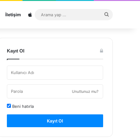
Sitemap
Arama
İletişim
yap
...
Kayıt Ol
Unuttunuz mu?
Beni hatırla
Kayıt Ol