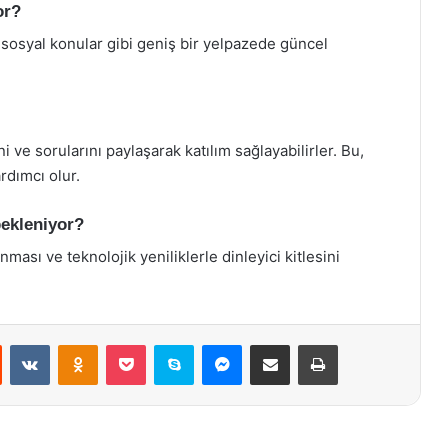
or?
 sosyal konular gibi geniş bir yelpazede güncel
 ve sorularını paylaşarak katılım sağlayabilirler. Bu,
rdımcı olur.
ekleniyor?
ası ve teknolojik yeniliklerle dinleyici kitlesini
st
Reddit
VKontakte
Odnoklassniki
Pocket
Skype
Messenger
E-Posta ile paylaş
Yazdır