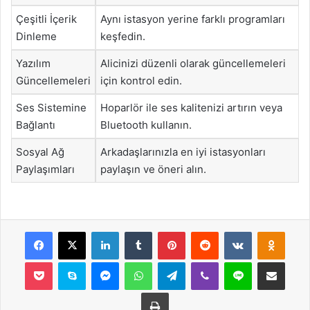
Çeşitli İçerik
Aynı istasyon yerine farklı programları
Dinleme
keşfedin.
Yazılım
Alicinizi düzenli olarak güncellemeleri
Güncellemeleri
için kontrol edin.
Ses Sistemine
Hoparlör ile ses kalitenizi artırın veya
Bağlantı
Bluetooth kullanın.
Sosyal Ağ
Arkadaşlarınızla en iyi istasyonları
Paylaşımları
paylaşın ve öneri alın.
Facebook
X
LinkedIn
Tumblr
Pinterest
Reddit
VKontakte
Odnok
Pocket
Skype
Messenger
WhatsApp
Telegram
Viber
Line
E-Posta ile payla
Yazdır