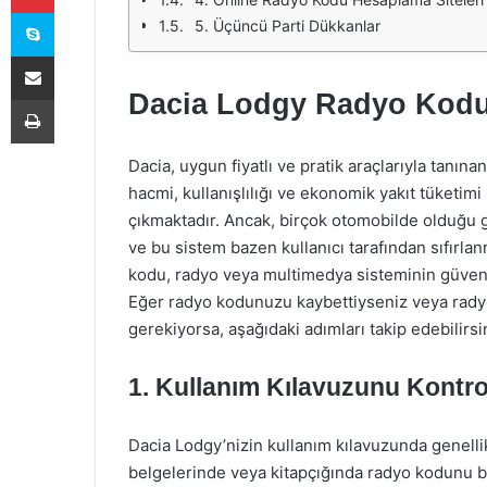
Skype
5. Üçüncü Parti Dükkanlar
E-Posta ile paylaş
Dacia Lodgy Radyo Kodu 
Yazdır
Dacia, uygun fiyatlı ve pratik araçlarıyla tanın
hacmi, kullanışlılığı ve ekonomik yakıt tüketimi 
çıkmaktadır. Ancak, birçok otomobilde olduğu g
ve bu sistem bazen kullanıcı tarafından sıfırl
kodu, radyo veya multimedya sisteminin güvenliğ
Eğer radyo kodunuzu kaybettiyseniz veya rady
gerekiyorsa, aşağıdaki adımları takip edebilirsi
1. Kullanım Kılavuzunu Kontro
Dacia Lodgy’nizin kullanım kılavuzunda genellikle
belgelerinde veya kitapçığında radyo kodunu bul