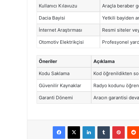
Kullanıcı Kılavuzu
Araçla beraber ge
Dacia Bayisi
Yetkili bayiden ara
İnternet Araştırması
Resmi siteler vey
Otomotiv Elektrikçisi
Profesyonel yardı
Öneriler
Açıklama
Kodu Saklama
Kod öğrenildikten so
Güvenilir Kaynaklar
Radyo kodunu öğrenir
Garanti Dönemi
Aracın garantisi deva
Facebook
X
LinkedIn
Tumblr
Pintere