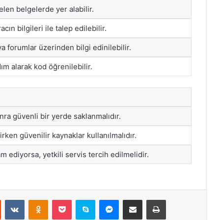
len belgelerde yer alabilir.
cın bilgileri ile talep edilebilir.
a forumlar üzerinden bilgi edinilebilir.
m alarak kod öğrenilebilir.
nra güvenli bir yerde saklanmalıdır.
ken güvenilir kaynaklar kullanılmalıdır.
m ediyorsa, yetkili servis tercih edilmelidir.
st
Reddit
VKontakte
Odnoklassniki
Pocket
Skype
Messenger
E-Posta ile paylaş
Yazdır