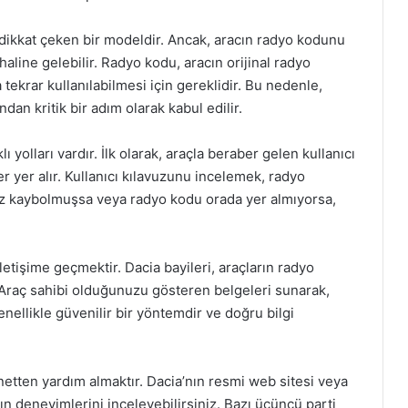
ak dikkat çeken bir modeldir. Ancak, aracın radyo kodunu
aline gelebilir. Radyo kodu, aracın orijinal radyo
ekrar kullanılabilmesi için gereklidir. Bu nedenle,
an kritik bir adım olarak kabul edilir.
olları vardır. İlk olarak, araçla beraber gelen kullanıcı
r yer alır. Kullanıcı kılavuzunu incelemek, radyo
uz kaybolmuşsa veya radyo kodu orada yer almıyorsa,
iletişime geçmektir. Dacia bayileri, araçların radyo
r. Araç sahibi olduğunuzu gösteren belgeleri sunarak,
nellikle güvenilir bir yöntemdir ve doğru bilgi
etten yardım almaktır. Dacia’nın resmi web sitesi veya
arın deneyimlerini inceleyebilirsiniz. Bazı üçüncü parti