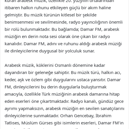
kuran arabesk müzik, özellikle 20. yüzyılın ortalarından
itibaren halkın ruhunu etkileyen güçlü bir akım haline
gelmiştir. Bu müzik türünün kitlesel bir şekilde
benimsenmesi ve sevilmesinde, radyo yayıncılığının önemli
bir rolü bulunmaktadır. Bu bağlamda; Damar FM, arabesk
müziğin en derin nota sesi olarak öne çıkan bir radyo
kanalıdır. Damar FM, adını ve ruhunu aldığı arabesk müziği
ile dinleyicilerine duygusal bir yolculuk sunar.
Arabesk müzik, köklerini Osmanlı dönemine kadar
dayandıran bir geleneğe sahiptir. Bu müzik türü, halkın acı,
keder, aşk ve özlem gibi duygularını ustaca yansıtır. Damar
FM, dinleyicilerini bu derin duygularla buluşturmak
amacıyla, özellikle Türk müziğinin arabesk damarına hitap
eden eserleri öne çıkartmaktadır. Radyo kanalı, gündüz gece
ayrımı yapmaksızın, arabesk müziğin en sevilen sanatçılarını
dinleyicilerine sunmaktadır. Orhan Gencebay, İbrahim
Tatlıses, Müslüm Gürses gibi isimlerin eserleri, Damar FM’in