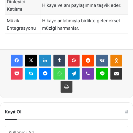
Dinleyici
Hikaye ve anı paylaşımına teşvik eder.
Katılımı
Müzik
Hikaye anlatımıyla birlikte geleneksel
Entegrasyonu
müziği harmanlar.
Facebook
X
LinkedIn
Tumblr
Pinterest
Reddit
VKontakte
Odnok
Pocket
Skype
Messenger
WhatsApp
Telegram
Viber
Line
E-Posta ile payla
Yazdır
Kayıt Ol