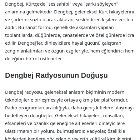
Dengbej, Kürtçe’de "ses sahibi" veya "şarkı söyleyen"
anlamına gelmektedir. Dengbej, geleneksel Kürt hikayelerini
ve şiirlerini sözlü olarak aktaran, seslendiren kişilere verilen
addır. Bu sanat formu, genellikle akşamları yapılan
toplantılarda, düğünlerde, cenazelerde ve özel günlerde icra
edilir. Dengbej’ler, dinleyicilere hayal gücünü çalıştıran
zengin anlatımları ve özgün ezgileriyle, hem eğlendirici hem
de eğitici bir rol üstlenirler.
Dengbej Radyosunun Doğuşu
Dengbej radyosu, geleneksel anlatım biçiminin modern
teknolojilerle birleşmesiyle ortaya çıkmış bir platformdur.
Radio programları aracılığıyla, daha geniş kitlelere ulaşmayı
hedefleyen dengbejler, Geleneksel hikayeleri, masalları,
efsaneleri ve ozanlık geleneğine ait eserleri dinleyicilere
ulaştırmanın bir yolunu bulmuşlardır. Radyolar, özellikle
köylerden kentlere göç eden bireylerin kültürel kimliklerini