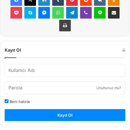
Pocket
Skype
Messenger
WhatsApp
Telegram
Viber
Line
E-Posta ile payla
Yazdır
Kayıt Ol
Unuttunuz mu?
Beni hatırla
Kayıt Ol