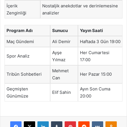
İçerik
Nostaljik anekdotlar ve derinlemesine
Zenginliği
analizler
Program Adı
Sunucu
Yayın Saati
Maç Gündemi
Ali Demir
Haftada 3 Gün 19:00
Ayşe
Her Cumartesi
Spor Analiz
Yılmaz
17:00
Mehmet
Tribün Sohbetleri
Her Pazar 15:00
Can
Geçmişten
Ayın Son Cuma
Elif Sahin
Günümüze
20:00
Facebook
X
LinkedIn
Tumblr
Pinterest
Reddit
VKontakte
Odnok