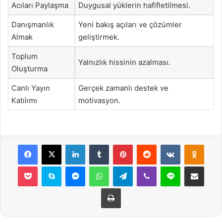
Acıları Paylaşma
Duygusal yüklerin hafifletilmesi.
Danışmanlık
Yeni bakış açıları ve çözümler
Almak
geliştirmek.
Toplum
Yalnızlık hissinin azalması.
Oluşturma
Canlı Yayın
Gerçek zamanlı destek ve
Katılımı
motivasyon.
Facebook
X
LinkedIn
Tumblr
Pinterest
Reddit
VKontakte
Odnok
Pocket
Skype
Messenger
WhatsApp
Telegram
Viber
Line
E-Posta ile payla
Yazdır