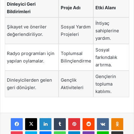
Dinleyici Geri
Proje Adı
Etki Alanı
Bildirimleri
İhtiyaç
Şikayet ve öneriler
Sosyal Yardım
sahiplerine
değerlendiriliyor.
Projeleri
yardım.
Sosyal
Radyo programları için
Toplumsal
farkındalık
yapılan oylamalar.
Bilinçlendirme
artırma.
Gençlerin
Dinleyicilerden gelen
Gençlik
topluma
geri dönüşler.
Aktiviteleri
katılımı.
Facebook
X
LinkedIn
Tumblr
Pinterest
Reddit
VKontakte
Odnok
Pocket
Skype
Messenger
WhatsApp
Telegram
Viber
Line
E-Posta ile payla