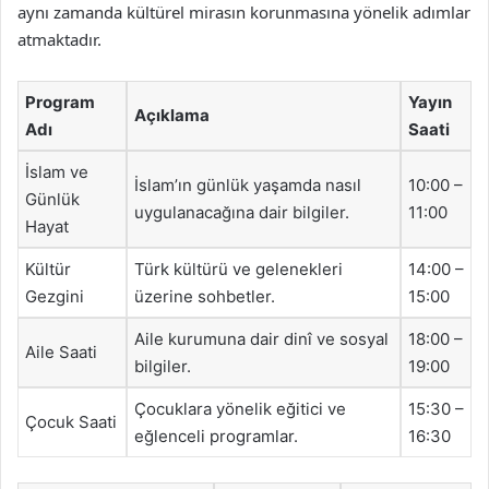
aynı zamanda kültürel mirasın korunmasına yönelik adımlar
atmaktadır.
Program
Yayın
Açıklama
Adı
Saati
İslam ve
İslam’ın günlük yaşamda nasıl
10:00 –
Günlük
uygulanacağına dair bilgiler.
11:00
Hayat
Kültür
Türk kültürü ve gelenekleri
14:00 –
Gezgini
üzerine sohbetler.
15:00
Aile kurumuna dair dinî ve sosyal
18:00 –
Aile Saati
bilgiler.
19:00
Çocuklara yönelik eğitici ve
15:30 –
Çocuk Saati
eğlenceli programlar.
16:30