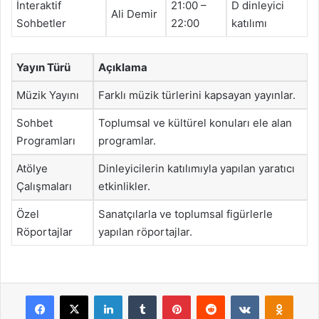
İnteraktif
21:00 –
D dinleyici
Ali Demir
Sohbetler
22:00
katılımı
Yayın Türü
Açıklama
Müzik Yayını
Farklı müzik türlerini kapsayan yayınlar.
Sohbet
Toplumsal ve kültürel konuları ele alan
Programları
programlar.
Atölye
Dinleyicilerin katılımıyla yapılan yaratıcı
Çalışmaları
etkinlikler.
Özel
Sanatçılarla ve toplumsal figürlerle
Röportajlar
yapılan röportajlar.
Facebook
X
LinkedIn
Tumblr
Pinterest
Reddit
VKontakte
Odnok