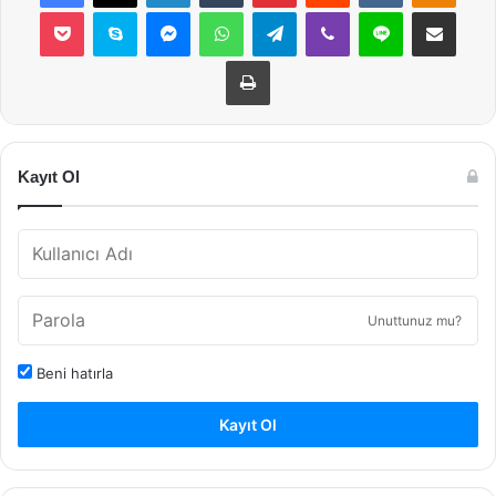
Pocket
Skype
Messenger
WhatsApp
Telegram
Viber
Line
E-Posta ile payla
Yazdır
Kayıt Ol
Unuttunuz mu?
Beni hatırla
Kayıt Ol