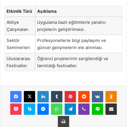
Etkinlik Türü
Açıklama
Atölye
Uygulama bazlı eğitimlerle yaratıcı
Çalışmaları
projelerin geliştirilmesi.
Sektör
Profesyonellerle bilgi paylaşımı ve
Seminerleri
güncel gelişmelerin ele alınması.
Uluslararası
Öğrenci projelerinin sergilendiği ve
Festivaller
tanıtıldığı festivaller.
Facebook
X
LinkedIn
Tumblr
Pinterest
Reddit
VKontakte
Odnok
Pocket
Skype
Messenger
WhatsApp
Telegram
Viber
Line
E-Posta ile payla
Yazdır