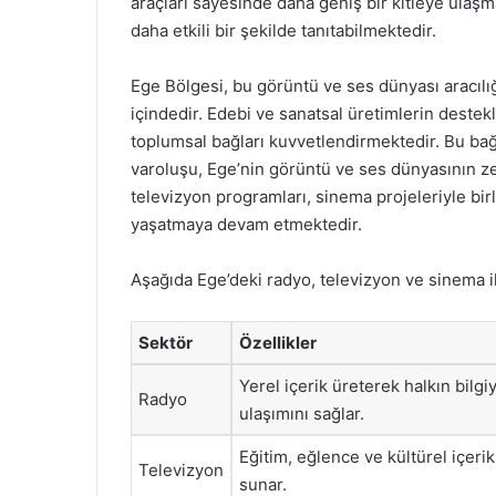
araçları sayesinde daha geniş bir kitleye ulaşm
daha etkili bir şekilde tanıtabilmektedir.
Ege Bölgesi, bu görüntü ve ses dünyası aracılı
içindedir. Edebi ve sanatsal üretimlerin deste
toplumsal bağları kuvvetlendirmektedir. Bu bağ
varoluşu, Ege’nin görüntü ve ses dünyasının z
televizyon programları, sinema projeleriyle bir
yaşatmaya devam etmektedir.
Aşağıda Ege’deki radyo, televizyon ve sinema ile 
Sektör
Özellikler
Yerel içerik üreterek halkın bilgi
Radyo
ulaşımını sağlar.
Eğitim, eğlence ve kültürel içerik
Televizyon
sunar.