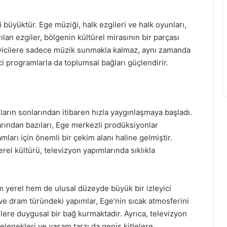
büyüktür. Ege müziği, halk ezgileri ve halk oyunları,
ılan ezgiler, bölgenin kültürel mirasının bir parçası
nleyicilere sadece müzik sunmakla kalmaz, aynı zamanda
ici programlarla da toplumsal bağları güçlendirir.
lların sonlarından itibaren hızla yaygınlaşmaya başladı.
rından bazıları, Ege merkezli prodüksiyonlar
mları için önemli bir çekim alanı haline gelmiştir.
erel kültürü, televizyon yapımlarında sıklıkla
em yerel hem de ulusal düzeyde büyük bir izleyici
 ve dram türündeki yapımlar, Ege’nin sıcak atmosferini
cilere duygusal bir bağ kurmaktadır. Ayrıca, televizyon
elenekleri ve yaşam tarzı da geniş kitlelere