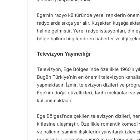
Ege’nin radyo kültüründe yerel renklerin önemi 
radyolarda sıkça yer alır. Kuşaktan kuşağa aktar
haline gelmiştir. Yerel radyo istasyonları, di
bölge halkını bilgilendiren haberler ve ilgi çek
Televizyon Yayıncılığı
Televizyon, Ege Bölgesi’nde özellikle 1960’lı yı
Bugün Türkiye’nin en önemli televizyon kanalla
yapmaktadır. İzmir, televizyon dizileri ve progra
Ege’nin doğal güzellikleri, tarihi mekanları ve y
kullanılmaktadır.
Ege Bölgesi’nde çekilen televizyon dizileri, h
kitlesine ulaşmıştır. Özellikle romantik komedi
ve halkının samimi ilişkilerini yansıtarak izleyi
programları aracılığıyla Ege’nin gastronomisi, g