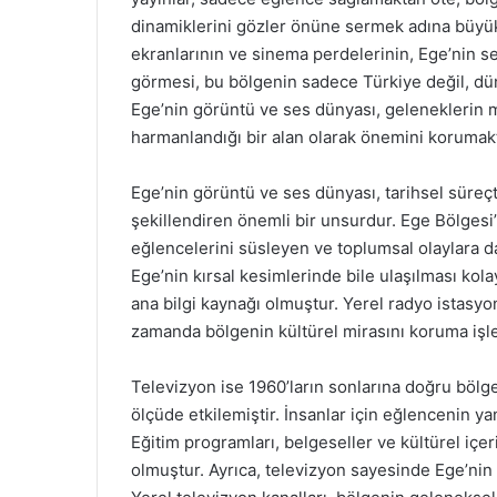
dinamiklerini gözler önüne sermek adına büyük 
ekranlarının ve sinema perdelerinin, Ege’nin se
görmesi, bu bölgenin sadece Türkiye değil, dü
Ege’nin görüntü ve ses dünyası, geleneklerin 
harmanlandığı bir alan olarak önemini korumakt
Ege’nin görüntü ve ses dünyası, tarihsel süreçt
şekillendiren önemli bir unsurdur. Ege Bölgesi
eğlencelerini süsleyen ve toplumsal olaylara da
Ege’nin kırsal kesimlerinde bile ulaşılması kola
ana bilgi kaynağı olmuştur. Yerel radyo istasyon
zamanda bölgenin kültürel mirasını koruma işl
Televizyon ise 1960’ların sonlarına doğru bölg
ölçüde etkilemiştir. İnsanlar için eğlencenin y
Eğitim programları, belgeseller ve kültürel içerik
olmuştur. Ayrıca, televizyon sayesinde Ege’nin 