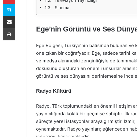
Televizyon Yayıncılığı
Skype
Sinema
E-Posta ile paylaş
Ege’nin Görüntü ve Ses Dünya
Yazdır
Ege Bölgesi, Türkiye’nin batısında bulunan ve k
öne çıkan bir coğrafyadır. Ege, sadece tarihi kal
ve medya alanındaki zenginliğiyle de tanınmakt
dokusunu oluşturan en önemli unsurlar arasınd
görüntü ve ses dünyasını derinlemesine incel
Radyo Kültürü
Radyo, Türk toplumundaki en önemli iletişim ar
yayıncılığında köklü bir geçmişe sahiptir. İlk ra
süreçte yerel istasyonlar araya girmiştir. İzmi
oynamaktadır. Radyo yayınları; eğlenceden habe
yelpazeyi kapsamaktadır.