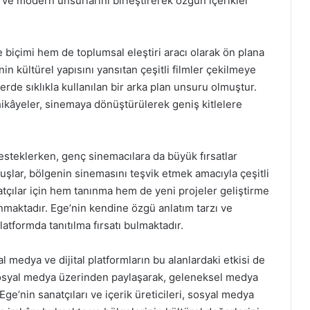
 ve modern unsurlarını birleştirerek özgün içerikler
 biçimi hem de toplumsal eleştiri aracı olarak ön plana
in kültürel yapısını yansıtan çeşitli filmler çekilmeye
lerde sıklıkla kullanılan bir arka plan unsuru olmuştur.
hikâyeler, sinemaya dönüştürülerek geniş kitlelere
 desteklerken, genç sinemacılara da büyük fırsatlar
uşlar, bölgenin sinemasını teşvik etmek amacıyla çeşitli
natçılar için hem tanınma hem de yeni projeler geliştirme
maktadır. Ege’nin kendine özgü anlatım tarzı ve
platformda tanıtılma fırsatı bulmaktadır.
 medya ve dijital platformların bu alanlardaki etkisi de
 sosyal medya üzerinden paylaşarak, geleneksel medya
ge’nin sanatçıları ve içerik üreticileri, sosyal medya