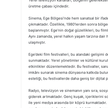
Yerel televizyon kanalları, bölgenin geleneksel
üretme çabası içindedir.
Sinema, Ege Bölgesi’nde hem sanatsal bir ifade
çıkmaktadır. Özellikle, 1980’lerden sonra bölgen
başlanmıştır. Ege’nin doğal güzellikleri, bu film
Aynı zamanda, yerel halkın yaşam tarzına dair 
ulaşmıştır.
Ege’deki film festivalleri, bu alandaki gelişimi
sunmaktadır. Yerel yönetimler ve kültürel kurul
etkinlikler düzenlemektedir. Bu festivaller, sa
imkânı sunarak sinema dünyasına katkıda bulun
estetiği, bu festivallerde daha geniş bir dijital 
Radyo, televizyon ve sinemanın yanı sıra, sosyal
giderek artmaktadır. Genç kuşak, içeriklerini
ile yeni medya arasında bir köprü kurmaktadır. E