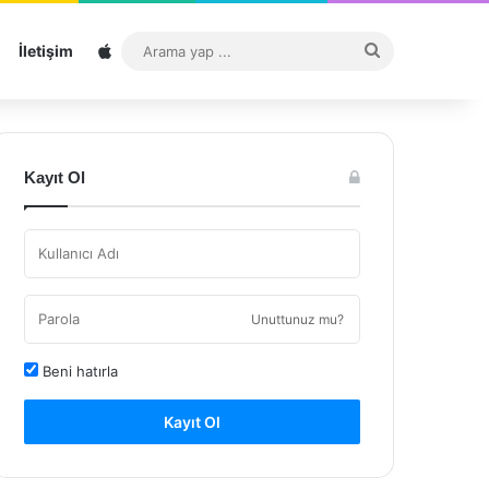
Sitemap
Arama
İletişim
yap
...
Kayıt Ol
Unuttunuz mu?
Beni hatırla
Kayıt Ol