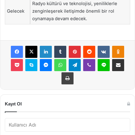
Radyo kültürü ve teknolojisi, yeniliklerle
Gelecek
zenginleşerek iletişimde önemli bir rol
oynamaya devam edecek.
Facebook
X
LinkedIn
Tumblr
Pinterest
Reddit
VKontakte
Odnok
Pocket
Skype
Messenger
WhatsApp
Telegram
Viber
Line
E-Posta ile payla
Yazdır
Kayıt Ol