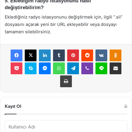
5. Eklediğim radyo istasyonunu nasıl
değiştirebilirim?
Eklediğiniz radyo istasyonunu değiştirmek için, ilgili “.sii”
dosyasını açarak yeni bir URL ekleyebilir veya dosyayı
tamamen silebilirsiniz.
Facebook
X
LinkedIn
Tumblr
Pinterest
Reddit
VKontakte
Odnok
Pocket
Skype
Messenger
WhatsApp
Telegram
Viber
Line
E-Posta ile payla
Yazdır
Kayıt Ol