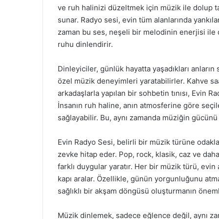
ve ruh halinizi düzeltmek için müzik ile dolup 
sunar. Radyo sesi, evin tüm alanlarında yankıla
zaman bu ses, neşeli bir melodinin enerjisi ile 
ruhu dinlendirir.
Dinleyiciler, günlük hayatta yaşadıkları anları
özel müzik deneyimleri yaratabilirler. Kahve sa
arkadaşlarla yapılan bir sohbetin tınısı, Evin Ra
İnsanın ruh haline, anın atmosferine göre seçi
sağlayabilir. Bu, aynı zamanda müziğin gücünü b
Evin Radyo Sesi, belirli bir müzik türüne odakl
zevke hitap eder. Pop, rock, klasik, caz ve da
farklı duygular yaratır. Her bir müzik türü, evin 
kapı aralar. Özellikle, günün yorgunluğunu atm
sağlıklı bir akşam döngüsü oluşturmanın öneml
Müzik dinlemek, sadece eğlence değil, aynı za