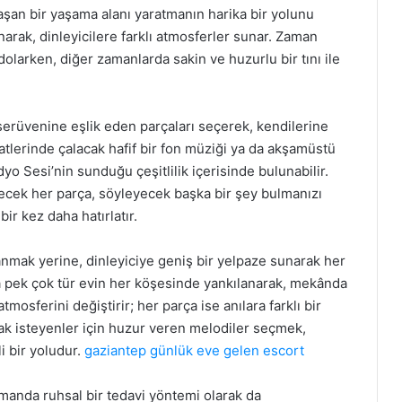
taşan bir yaşama alanı yaratmanın harika bir yolunu
narak, dinleyicilere farklı atmosferler sunar. Zaman
dolarken, diğer zamanlarda sakin ve huzurlu bir tını ile
n serüvenine eşlik eden parçaları seçerek, kendilerine
atlerinde çalacak hafif bir fon müziği ya da akşamüstü
dyo Sesi’nin sunduğu çeşitlilik içerisinde bulunabilir.
lecek her parça, söyleyecek başka bir şey bulmanızı
ir kez daha hatırlatır.
anmak yerine, dinleyiciye geniş bir yelpaze sunarak her
ha pek çok tür evin her köşesinde yankılanarak, mekânda
atmosferini değiştirir; her parça ise anılara farklı bir
ak isteyenler için huzur veren melodiler seçmek,
i bir yoludur.
gaziantep günlük eve gelen escort
manda ruhsal bir tedavi yöntemi olarak da