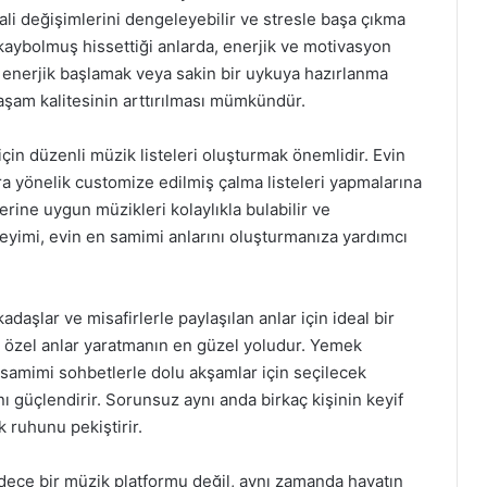
hali değişimlerini dengeleyebilir ve stresle başa çıkma
 kaybolmuş hissettiği anlarda, enerjik ve motivasyon
ne enerjik başlamak veya sakin bir uykuya hazırlanma
yaşam kalitesinin arttırılması mümkündür.
 için düzenli müzik listeleri oluşturmak önemlidir. Evin
ara yönelik customize edilmiş çalma listeleri yapmalarına
llerine uygun müzikleri kolaylıkla bulabilir ve
neyimi, evin en samimi anlarını oluşturmanıza yardımcı
daşlar ve misafirlerle paylaşılan anlar için ideal bir
ği özel anlar yaratmanın en güzel yoludur. Yemek
samimi sohbetlerle dolu akşamlar için seçilecek
rını güçlendirir. Sorunsuz aynı anda birkaç kişinin keyif
 ruhunu pekiştirir.
dece bir müzik platformu değil, aynı zamanda hayatın