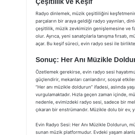
Çeşitlilik ve Keşif
Radyo dinlemek, müzik çeşitliliğini keşfetmenin 
parçaların bir araya geldiği radyo yayınları, di
çeşitlilik, müzik zevkimizin genişlemesine ve fa
olur. Ayrıca, yeni sanatçılarla tanışma fırsatı,
açar. Bu keşif süreci, evin radyo sesi ile birlik
Sonuç: Her Anı Müzikle Dold
Özetlemek gerekirse, evin radyo sesi hayatımız
güçlendirir, mekanları canlandırır, sosyal etkile
“Her anı müzikle doldurun” ifadesi, aslında y
vurgulamaktadır. Hızla geçen zaman içinde, mü
nedenle, evimizdeki radyo sesi, sadece bir mel
çıkaran bir enstrümandır. Müzikle dolu bir ev, y
Evin Radyo Sesi: Her Anı Müzikle Doldurun, mü
sunan müzik platformudur. Evdeki yaşam alanları