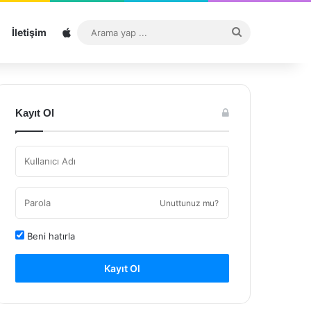
Sitemap
Arama
İletişim
yap
...
Kayıt Ol
Unuttunuz mu?
Beni hatırla
Kayıt Ol