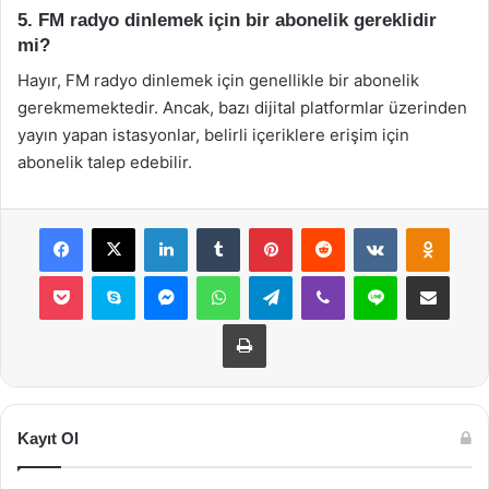
5. FM radyo dinlemek için bir abonelik gereklidir
mi?
Hayır, FM radyo dinlemek için genellikle bir abonelik
gerekmemektedir. Ancak, bazı dijital platformlar üzerinden
yayın yapan istasyonlar, belirli içeriklere erişim için
abonelik talep edebilir.
Facebook
X
LinkedIn
Tumblr
Pinterest
Reddit
VKontakte
Odnok
Pocket
Skype
Messenger
WhatsApp
Telegram
Viber
Line
E-Posta ile payla
Yazdır
Kayıt Ol