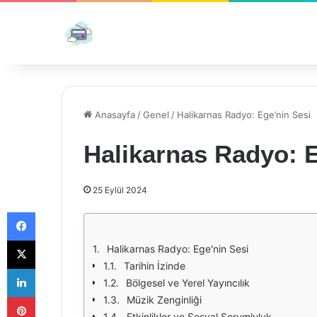
Anasayfa
/
Genel
/
Halikarnas Radyo: Ege’nin Sesi
Halikarnas Radyo: E
25 Eylül 2024
Facebook
X
Halikarnas Radyo: Ege'nin Sesi
Tarihin İzinde
LinkedIn
Bölgesel ve Yerel Yayıncılık
Pinterest
Müzik Zenginliği
Etkinlikler ve Sosyal Sorumluluk