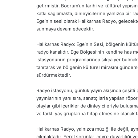
getirmiştir. Bodrum’un tarihi ve kültürel yapı
katkı sağlamakta, dinleyicilerine yalnızca bir r
Ege’nin sesi olarak Halikarnas Radyo, gelecekte 
sunmaya devam edecektir.
Halikarnas Radyo: Ege’nin Sesi, bölgenin kültüre
radyo kanalıdır. Ege Bölgesi’nin kendine has m
istasyonunun programlarında sıkça yer bulmaktad
tanıtarak ve bölgenin kültürel mirasını gündem
sürdürmektedir.
Radyo istasyonu, günlük yayın akışında çeşitli
yayınlarının yanı sıra, sanatçılarla yapılan röpor
olaylar gibi içerikler de dinleyicileriyle buluşma
ve farklı yaş gruplarına hitap etmesine olanak 
Halikarnas Radyo, yalnızca müziği ile değil, ay
çıkmaktadır. Yerel sorunlar, çevre duyarlılığı v