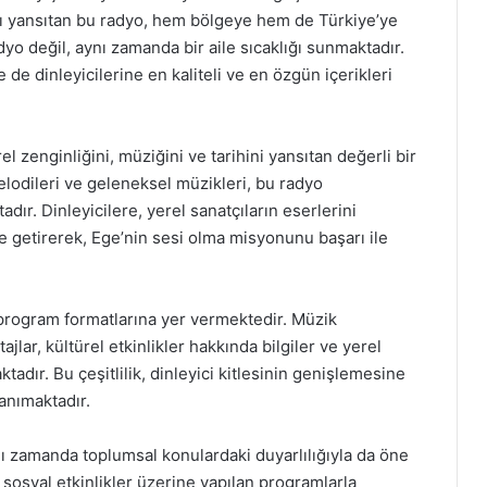
sını yansıtan bu radyo, hem bölgeye hem de Türkiye’ye
adyo değil, aynı zamanda bir aile sıcaklığı sunmaktadır.
de dinleyicilerine en kaliteli ve en özgün içerikleri
l zenginliğini, müziğini ve tarihini yansıtan değerli bir
elodileri ve geleneksel müzikleri, bu radyo
ır. Dinleyicilere, yerel sanatçıların eserlerini
e getirerek, Ege’nin sesi olma misyonunu başarı ile
 program formatlarına yer vermektedir. Müzik
tajlar, kültürel etkinlikler hakkında bilgiler ve yerel
ktadır. Bu çeşitlilik, dinleyici kitlesinin genişlemesine
tanımaktadır.
nı zamanda toplumsal konulardaki duyarlılığıyla da öne
e sosyal etkinlikler üzerine yapılan programlarla