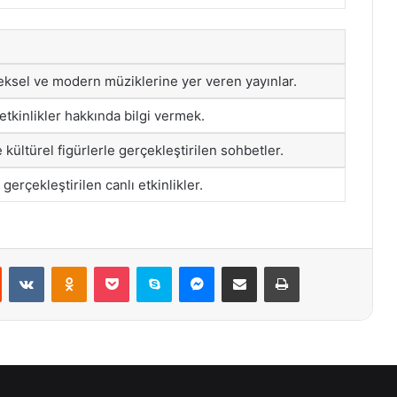
eksel ve modern müziklerine yer veren yayınlar.
 etkinlikler hakkında bilgi vermek.
 kültürel figürlerle gerçekleştirilen sohbetler.
gerçekleştirilen canlı etkinlikler.
st
Reddit
VKontakte
Odnoklassniki
Pocket
Skype
Messenger
E-Posta ile paylaş
Yazdır