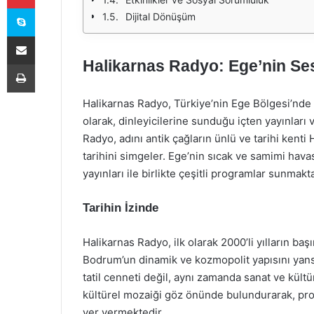
Skype
Dijital Dönüşüm
E-Posta ile paylaş
Halikarnas Radyo: Ege’nin Se
Yazdır
Halikarnas Radyo, Türkiye’nin Ege Bölgesi’nde 
olarak, dinleyicilerine sunduğu içten yayınları 
Radyo, adını antik çağların ünlü ve tarihi kenti
tarihini simgeler. Ege’nin sıcak ve samimi havas
yayınları ile birlikte çeşitli programlar sunmakta
Tarihin İzinde
Halikarnas Radyo, ilk olarak 2000’li yılların ba
Bodrum’un dinamik ve kozmopolit yapısını yansıt
tatil cenneti değil, aynı zamanda sanat ve kült
kültürel mozaiği göz önünde bulundurarak, pro
yer vermektedir.