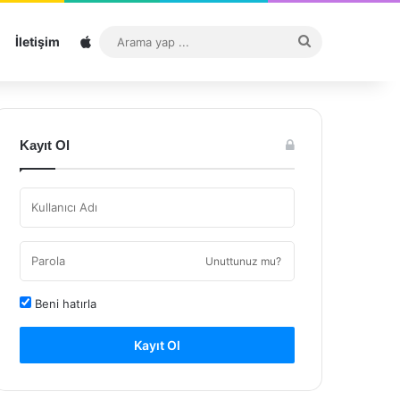
Sitemap
Arama
İletişim
yap
...
Kayıt Ol
Unuttunuz mu?
Beni hatırla
Kayıt Ol