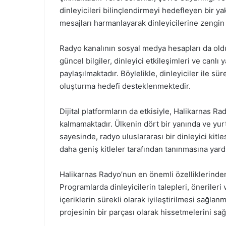
dinleyicileri bilinçlendirmeyi hedefleyen bir y
mesajları harmanlayarak dinleyicilerine zengin 
Radyo kanalının sosyal medya hesapları da olduk
güncel bilgiler, dinleyici etkileşimleri ve canlı
paylaşılmaktadır. Böylelikle, dinleyiciler ile sü
oluşturma hedefi desteklenmektedir.
Dijital platformların da etkisiyle, Halikarnas Ra
kalmamaktadır. Ülkenin dört bir yanında ve yur
sayesinde, radyo uluslararası bir dinleyici kit
daha geniş kitleler tarafından tanınmasına yard
Halikarnas Radyo’nun en önemli özelliklerinden bi
Programlarda dinleyicilerin talepleri, öneriler
içeriklerin sürekli olarak iyileştirilmesi sağlan
projesinin bir parçası olarak hissetmelerini sa