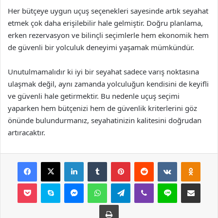
Her bütçeye uygun uçuş seçenekleri sayesinde artık seyahat
etmek çok daha erişilebilir hale gelmiştir. Doğru planlama,
erken rezervasyon ve bilinçli seçimlerle hem ekonomik hem
de güvenli bir yolculuk deneyimi yaşamak mümkündür.
Unutulmamalıdır ki iyi bir seyahat sadece varış noktasına
ulaşmak değil, aynı zamanda yolculuğun kendisini de keyifli
ve güvenli hale getirmektir. Bu nedenle uçuş seçimi
yaparken hem bütçenizi hem de güvenlik kriterlerini göz
önünde bulundurmanız, seyahatinizin kalitesini doğrudan
artıracaktır.
Facebook
X
LinkedIn
Tumblr
Pinterest
Reddit
VKontakte
Odnok
Pocket
Skype
Messenger
WhatsApp
Telegram
Viber
Line
E-Posta ile payla
Yazdır